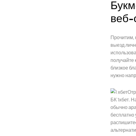
Букм
веб-
Прочитим, 
выезд личн
использова
получайте 
близкое бл
нужно напр
Отр
БК 1хбет. 
обычно ара
бесплатно 
распишитес
альтернати