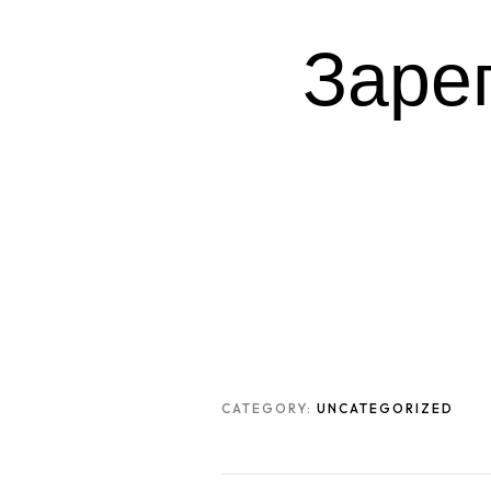
Заре
CATEGORY:
UNCATEGORIZED