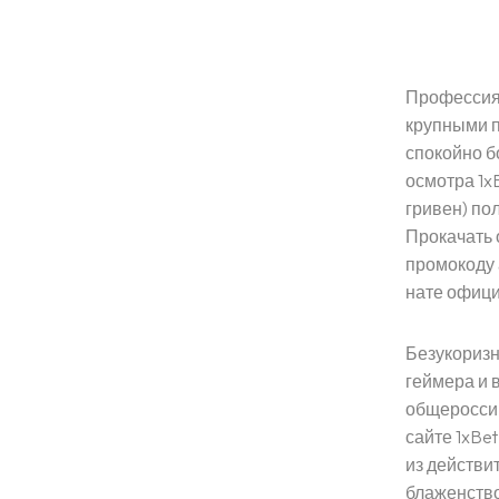
Профессия 
крупными п
спокойно б
осмотра 1x
гривен) по
Прокачать 
промокоду 
нате офици
Безукоризн
геймера и 
общероссий
сайте 1xBe
из действи
блаженство