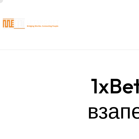
1xBe
взап