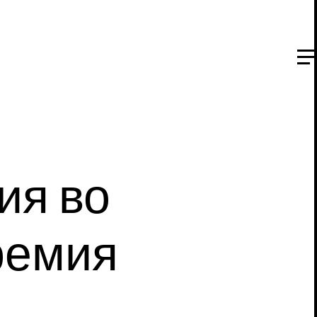
ция
во
ремия