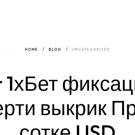
HOME
BLOG
UNCATEGORIZED
t 1хБет фикса
ерти выкрик
П
сотке
USD