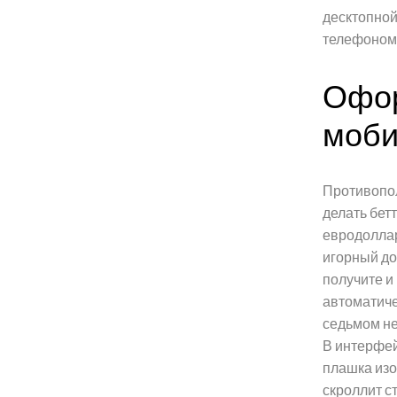
десктопной
телефоном 
Офор
моби
Противопол
делать бет
евродоллар
игорный до
получите и
автоматиче
седьмом не
В интерфей
плашка изо
скроллит с