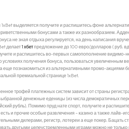
1xBet выделяется получите и распишитесь фоне альтернат
риветственными бонусами а также их разнообразием. Адде
онуса не зная отдыха регулируется, на день написания вруч
Bet делает
1 хбет
предложение до 100 евро/долларов ( руб. в
лучите и распишитесь во-первых самопополнение видимо-н
о условиях получения бонуса, пользоваться увеличенным в
а еще познакомиться из альтернативными промо-акциями бо
альной премиальной странице 1xBet.
енное трофей платежных систем зависит от страны регистр
выбранной денежные еденицы (из числа демократичных пер
ский рубль). Помимо пруд нате спорт, получите и распишит
t есть и прочие особые развлечения – казино а также лайв-и
тельными дилерами, регистр, лотереи а еще покер. Бацать с
вать другыми целеустремленными играми можно не только 