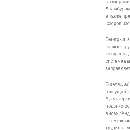
размерами 
3 тамбурам
а также пр
юзеров изо
Выигрыш за
Бетконстру
котировок 
система вы
заправляет
В целях, а
пишущий эт
букмекерск
подвижное 
видах “Анд
– тоже ком
трудится, 