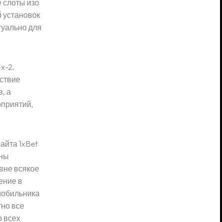
 слоты изо
 установок
туально для
x-2.
дствие
, а
оприятий,
айта 1xBet
ены
 вне всякое
ение в
 мобильника
Useful links
тно все
о всех