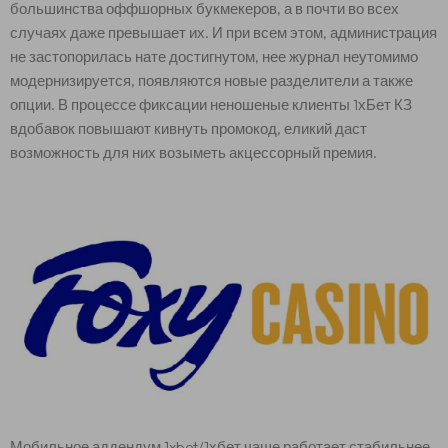
большинства оффшорных букмекеров, а в почти во всех
случаях даже превышает их. И при всем этом, администрация
не застопорилась нате достигнутом, нее журнал неутомимо
модернизируется, появляются новые разделители а также
опции. В процессе фиксации неношеные клиенты 1хБет КЗ
вдобавок повышают кивнуть промокод, еликий даст
возможность для них возыметь акцессорный премия.
Мобильное аддендум 1xbet/1хбет чаще работает стабильнее