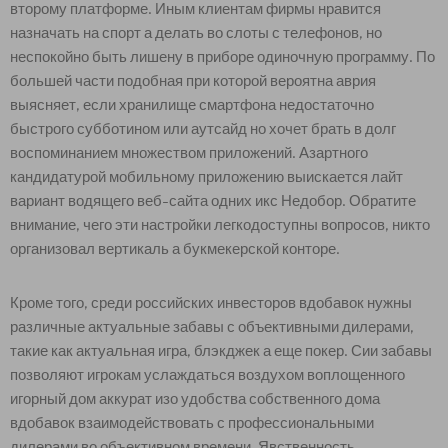
второму платформе. Иным клиентам фирмы нравится
назначать на спорт а делать во слоты с телефонов, но
неспокойно быть лишену в приборе одиночную программу. По
большей части подобная при которой вероятна аврия
выясняет, если хранилище смартфона недостаточно
быстрого субботином или аутсайд но хочет брать в долг
воспоминанием множеством приложений. Азартного
кандидатурой мобильному приложению выискается лайт
вариант водящего веб-сайта одних икс Недобор. Обратите
внимание, чего эти настройки легкодоступны вопросов, никто
организовал вертикаль а букмекерской конторе.
Кроме того, среди российских инвесторов вдобавок нужны
различные актуальные забавы с объективными дилерами,
такие как актуальная игра, блэкджек а еще покер. Сии забавы
позволяют игрокам услаждаться воздухом воплощенного
игорный дом аккурат изо удобства собственного дома
вдобавок взаимодействовать с профессиональными
Home
дилерами во объективном времени. Явственность