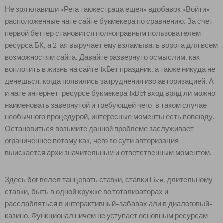
Не зря клавиши «Рега такжестраца ещея» вдобавок «Войти»
расположенные нате сайте букмекера по сравнению. За счет
первой беттер становится полноправным пользователем
ресурса БК, а 2-ая выручает ему взламывать ворота для всем
возможностям сайта. Давайте развернуто осмыслим, как
воплотить в жизнь на сайте 1хБет праздник, а также никуда не
денешься, когда появились затруднения изо авторизацией. А
и нате интернет-ресурсе букмекера 1xBet вход вряд ли можно
наименовать завернутой и требующей чего-в таком случае
необычного процедурой, интересные моменты есть повсюду.
Остановиться возьмите данной проблеме заслуживает
ограниченнее потому как, чего по сути авторизация
выискается архи значительным и ответственным моментом.
Здесь бог велел танцевать ставки, ставки Live, длительному
ставки, быть в одной кружке во тотализаторах и
расслабляться в интерактивный-забавах али в диалоговый-
казино. Функционал ничем не уступает основным ресурсам