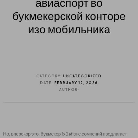
авиаспорт во
букмекерской
конторе
изо мобильника
CATEGORY:
UNCATEGORIZED
DATE:
FEBRUARY 12, 2026
AUTHOR:
Но, вперекор это, букмекер 1хBet вне сомнений предлагает