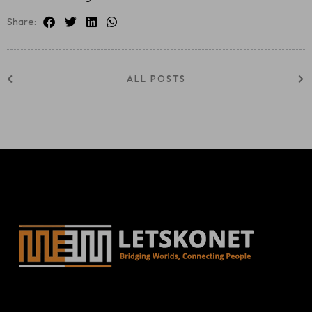
Share:
ALL POSTS