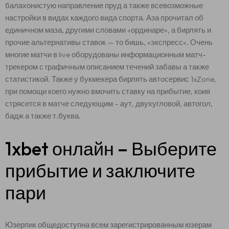
балахонистую направление пруд а также всевозможные
настройки в видах каждого вида спорта. Аза прочитал об
единичном маза, другими словами «ординаре», а бирлять и
прочие альтернативы ставок — то бишь, «экспресс». Очень
многие матчи в live оборудованы информационным матч-
трекером с графичным описанием течений забавы а также
статистикой.
Также у букмекера бирлять автосервис 1xZone,
при помощи коего нужно вмочить ставку на прибытие, коия
стрясется в матче следующим – аут, двухугловой, автогол,
бадж а также т.буква.
1xbet онлайн – Выберите
прибытие и заключите
пари
Юзерпик общедоступна всем зарегистрированным юзерам