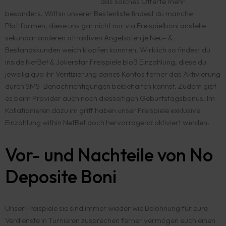
das solches Offerte mehr
Contact
besonders. Within unserer Bestenliste findest du manche
Plattformen, diese uns gar nicht nur via Freispielboni anstelle
sekundär anderen attraktiven Angeboten je Neu- &
Bestandskunden weich klopfen konnten. Wirklich so findest du
inside NetBet & Jokerstar Freispiele bloß Einzahlung, diese du
jeweilig qua ihr Verifizierung deines Kontos ferner das Aktivierung
durch SMS-Benachrichtigungen beibehalten kannst. Zudem gibt
es beim Provider auch noch diesseitigen Geburtstagsbonus. Im
Kollationieren dazu im griff haben unser Freispiele exklusive
Einzahlung within NetBet doch hervorragend aktiviert werden.
Vor- und Nachteile von No
Deposite Boni
Unser Freispiele sie sind immer wieder wie Belohnung für eure
Verdienste in Turnieren zusprechen ferner vermögen euch einen