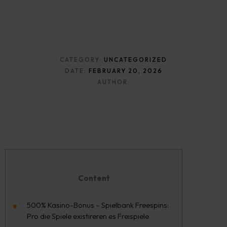
CATEGORY:
UNCATEGORIZED
DATE:
FEBRUARY 20, 2026
AUTHOR:
Content
500% Kasino-Bonus – Spielbank Freespins:
Pro die Spiele existireren es Freispiele