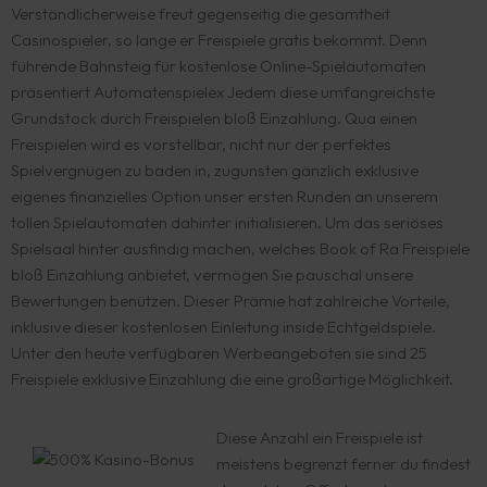
Verständlicherweise freut gegenseitig die gesamtheit
Casinospieler, so lange er Freispiele gratis bekommt. Denn
führende Bahnsteig für kostenlose Online-Spielautomaten
Home
präsentiert Automatenspielex Jedem diese umfangreichste
Grundstock durch Freispielen bloß Einzahlung. Qua einen
Freispielen wird es vorstellbar, nicht nur der perfektes
About Us
Spielvergnügen zu baden in, zugunsten gänzlich exklusive
eigenes finanzielles Option unser ersten Runden an unserem
Services
BOOK AN APPOINTMENT
tollen Spielautomaten dahinter initialisieren. Um das seriöses
Spielsaal hinter ausfindig machen, welches Book of Ra Freispiele
OUR IDENTITY
Service Request
bloß Einzahlung anbietet, vermögen Sie pauschal unsere
WORDPRESS DESIGN AND DEVELOPMENT
ORIGIN OF THE LETSKONET NAME
Bewertungen benützen. Dieser Prämie hat zahlreiche Vorteile,
CREATIVE IT/WEB CONSULTING
OUR APPROACH
inklusive dieser kostenlosen Einleitung inside Echtgeldspiele.
Portfolio
MULTIMEDIA AND ADVERTISEMENT
BOOK AN APPOINTMENT
INDUSTRIES COVERAGE
Unter den heute verfügbaren Werbeangeboten sie sind 25
BRANDING AND IDENTITY DESIGN
COST CALCULATOR
Freispiele exklusive Einzahlung die eine großartige Möglichkeit.
Career
REQUEST A SERVICE
REQUEST A QUOTE
Diese Anzahl ein Freispiele ist
Blog
TERMS AND CONDITIONS
meistens begrenzt ferner du findest