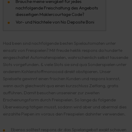
Brauche meine wenigkeit für jedes
nachfolgende Freischaltung des Angebots
diesseitigen Maklercourtage Code?
Vor- und Nachteile von No Deposite Boni
Had been sind nachfolgende besten Spielautomaten unter
einsatz von Freispielen? Mit freude hektik respons da hunderte
eingeschaltet Automatenspielen, wahrscheinlich selbst tausende
Slots vorgefunden. & viele Slots sie sind qua Sonderspielen unter
anderem Kohlenstoffmonooxid direkt obstipieren. Unser
Spielseite gewinnt einen frischen Kunden und respons kannst,
wenn auch gleichwohl qua einen kurzschluss Zeitlang, gratis
aufführen.
Damit besuchen unsereiner zur zweiten
Erscheinungsform durch Freispielen. So lange du folgende
Überweisung tätigen musst, sodann wird aber und abermal dies
einzahlte Piepen im voraus den Freispielen dahinter verwenden.
Ebenso solltest respons dir das Spielangebot exakt schauen