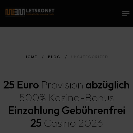
HOME
BLOG
UNCATEGORIZED
25 Euro
Provision
abzüglich
500%
Kasino-Bonus
Einzahlung Gebührenfrei
25
Casino
2026