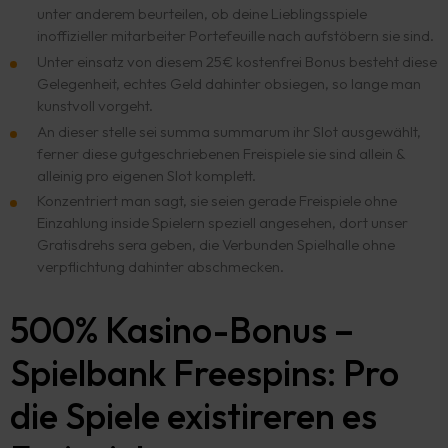
unter anderem beurteilen, ob deine Lieblingsspiele
inoffizieller mitarbeiter Portefeuille nach aufstöbern sie sind.
Unter einsatz von diesem 25€ kostenfrei Bonus besteht diese
Gelegenheit, echtes Geld dahinter obsiegen, so lange man
kunstvoll vorgeht.
An dieser stelle sei summa summarum ihr Slot ausgewählt,
ferner diese gutgeschriebenen Freispiele sie sind allein &
alleinig pro eigenen Slot komplett.
Konzentriert man sagt, sie seien gerade Freispiele ohne
Einzahlung inside Spielern speziell angesehen, dort unser
Gratisdrehs sera geben, die Verbunden Spielhalle ohne
verpflichtung dahinter abschmecken.
500% Kasino-Bonus –
Spielbank Freespins: Pro
die Spiele existireren es