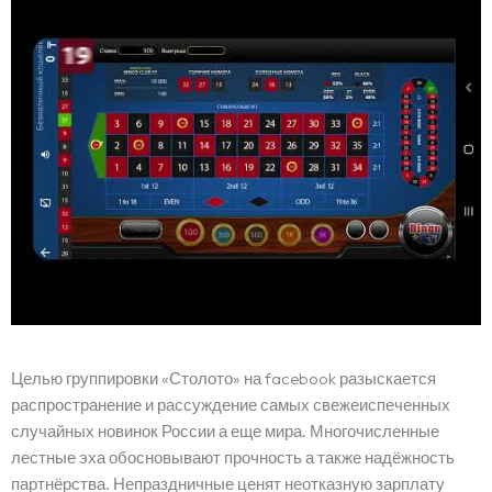
Целью группировки «Столото» на facebook разыскается
распространение и рассуждение самых свежеиспеченных
случайных новинок России а еще мира. Многочисленные
лестные эха обосновывают прочность а также надёжность
партнёрства. Непраздничные ценят неотказную зарплату