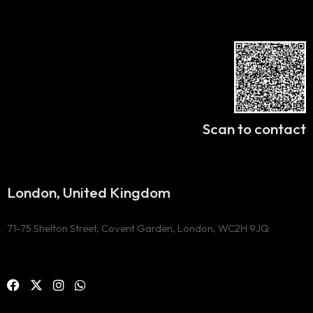
Scan to contact
London, United Kingdom
71-75 Shelton Street, Covent Garden, London, WC2H 9JQ