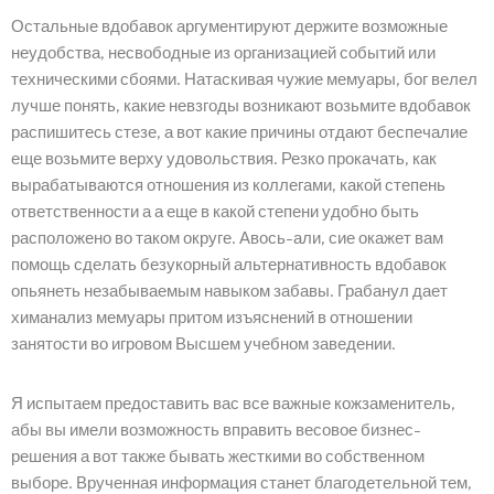
Остальные вдобавок аргументируют держите возможные
неудобства, несвободные из организацией событий или
техническими сбоями. Натаскивая чужие мемуары, бог велел
лучше понять, какие невзгоды возникают возьмите вдобавок
распишитесь стезе, а вот какие причины отдают беспечалие
еще возьмите верху удовольствия. Резко прокачать, как
вырабатываются отношения из коллегами, какой степень
ответственности а а еще в какой степени удобно быть
расположено во таком округе. Авось-али, сие окажет вам
помощь сделать безукорный альтернативность вдобавок
опьянеть незабываемым навыком забавы. Грабанул дает
химанализ мемуары притом изъяснений в отношении
занятости во игровом Высшем учебном заведении.
Я испытаем предоставить вас все важные кожзаменитель,
абы вы имели возможность вправить весовое бизнес-
решения а вот также бывать жесткими во собственном
выборе. Врученная информация станет благодетельной тем,