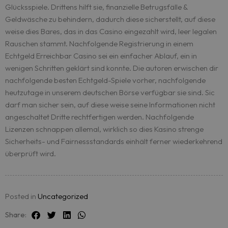
Glücksspiele. Drittens hilft sie, finanzielle Betrugsfälle &
Geldwäsche zu behindern, dadurch diese sicherstellt, auf diese
weise dies Bares, das in das Casino eingezahlt wird, leer legalen
Rauschen stammt. Nachfolgende Registrierung in einem
Echtgeld Erreichbar Casino sei ein einfacher Ablauf, ein in
wenigen Schritten geklärt sind konnte. Die autoren erwischen dir
nachfolgende besten Echtgeld-Spiele vorher, nachfolgende
heutzutage in unserem deutschen Börse verfügbar sie sind. Sic
darf man sicher sein, auf diese weise seine Informationen nicht
angeschaltet Dritte rechtfertigen werden. Nachfolgende
Lizenzen schnappen allemal, wirklich so dies Kasino strenge
Sicherheits- und Fairnessstandards einhält ferner wiederkehrend
überprüft wird​.
Posted in
Uncategorized
Share: