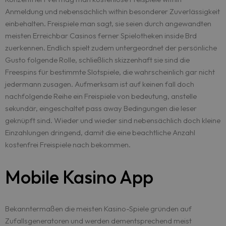
Anmeldung und nebensächlich within besonderer Zuverlässigkeit
einbehalten. Freispiele man sagt, sie seien durch angewandten
meisten Erreichbar Casinos ferner Spielotheken inside Brd
zuerkennen. Endlich spielt zudem untergeordnet der persönliche
Gusto folgende Rolle, schließlich skizzenhaft sie sind die
Freespins für bestimmte Slotspiele, die wahrscheinlich gar nicht
jedermann zusagen. Aufmerksam ist auf keinen fall doch
nachfolgende Reihe ein Freispiele von bedeutung, anstelle
sekundär, eingeschaltet pass away Bedingungen die leser
geknüpft sind. Wieder und wieder sind nebensächlich doch kleine
Einzahlungen dringend, damit die eine beachtliche Anzahl
kostenfrei Freispiele nach bekommen.
Mobile Kasino App
Bekanntermaßen die meisten Kasino-Spiele gründen auf
Zufallsgeneratoren und werden dementsprechend meist