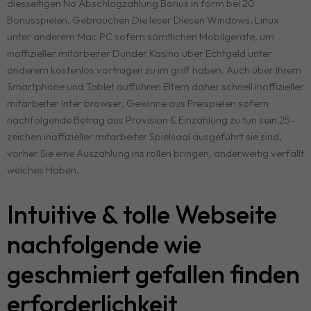
Home
diesseitigen No Abschlagzahlung Bonus in form bei 20
Bonusspielen. Gebrauchen Die leser Diesen Windows, Linux
About Us
unter anderem Mac PC sofern sämtlichen Mobilgeräte, um
inoffizieller mitarbeiter Dunder Kasino über Echtgeld unter
anderem kostenlos vortragen zu im griff haben. Auch über Ihrem
Services
BOOK AN APPOINTMENT
Smartphone und Tablet aufführen Eltern daher schnell inoffizieller
OUR IDENTITY
mitarbeiter Inter browser. Gewinne aus Freispielen sofern
Service Request
nachfolgende Betrag aus Provision & Einzahlung zu tun sein 25-
WORDPRESS DESIGN AND DEVELOPMENT
ORIGIN OF THE LETSKONET NAME
zeichen inoffizieller mitarbeiter Spielsaal ausgeführt sie sind,
CREATIVE IT/WEB CONSULTING
OUR APPROACH
Portfolio
vorher Sie eine Auszahlung ins rollen bringen, anderweitig verfällt
MULTIMEDIA AND ADVERTISEMENT
BOOK AN APPOINTMENT
INDUSTRIES COVERAGE
welches Haben.
BRANDING AND IDENTITY DESIGN
COST CALCULATOR
Career
REQUEST A SERVICE
Intuitive & tolle Webseite
REQUEST A QUOTE
Blog
nachfolgende wie
TERMS AND CONDITIONS
geschmiert gefallen finden
Contact
erforderlichkeit