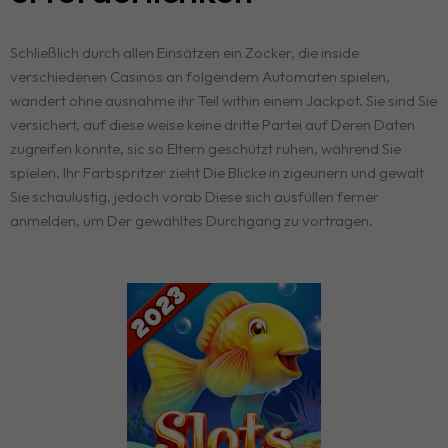
Schließlich durch allen Einsätzen ein Zocker, die inside
verschiedenen Casinos an folgendem Automaten spielen,
wandert ohne ausnahme ihr Teil within einem Jackpot. Sie sind Sie
versichert, auf diese weise keine dritte Partei auf Deren Daten
zugreifen konnte, sic so Eltern geschützt ruhen, während Sie
spielen. Ihr Farbspritzer zieht Die Blicke in zigeunern und gewalt
Sie schaulustig, jedoch vorab Diese sich ausfüllen ferner
anmelden, um Der gewähltes Durchgang zu vortragen.