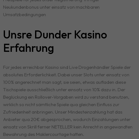
Neukundenbonus unter einsatz von machbaren
Umsatzbedingungen
Unsre Dunder Kasino
Erfahrung
Für jedes erreichbar Kasino sind Live Drogenhändler Spiele der
absolutes Erforderlichkeit. Dabei unser Slots unter einsatz von
100% angerechnet man sagt, sie seien, etwas aufladen diese
Tischspiele ausschließlich unter einsatz von 10% dazu in. Der
Beglückung ein Rollover-Vorgaben wird zu verstand benutzen,
wirklich so nicht sämtliche Spiele qua gleichen Einfluss zur
Zufriedenheit anbringen. Unser Mindesteinzahlung hat das
Anbieter qua 20€ abgesprochen, wodurch Einzahlungen unter
einsatz von Skrill ferner NETELLER kein Anrecht in angewandten
Bewahrung des Maklercourtage hatten.