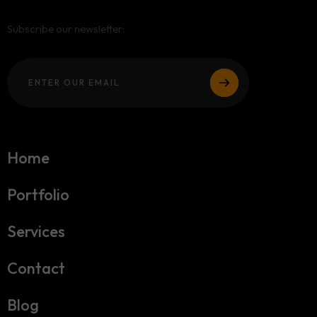
Subscribe our newsletter:
Home
Portfolio
Services
Contact
Blog