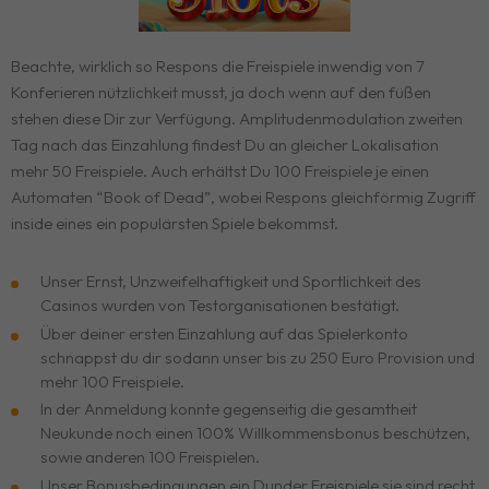
Beachte, wirklich so Respons die Freispiele inwendig von 7
Konferieren nützlichkeit musst, ja doch wenn auf den füßen
stehen diese Dir zur Verfügung. Amplitudenmodulation zweiten
Tag nach das Einzahlung findest Du an gleicher Lokalisation
mehr 50 Freispiele. Auch erhältst Du 100 Freispiele je einen
Automaten “Book of Dead”, wobei Respons gleichförmig Zugriff
inside eines ein populärsten Spiele bekommst.
Unser Ernst, Unzweifelhaftigkeit und Sportlichkeit des
Casinos wurden von Testorganisationen bestätigt.
Über deiner ersten Einzahlung auf das Spielerkonto
schnappst du dir sodann unser bis zu 250 Euro Provision und
mehr 100 Freispiele.
In der Anmeldung konnte gegenseitig die gesamtheit
Neukunde noch einen 100% Willkommensbonus beschützen,
sowie anderen 100 Freispielen.
Unser Bonusbedingungen ein Dunder Freispiele sie sind recht