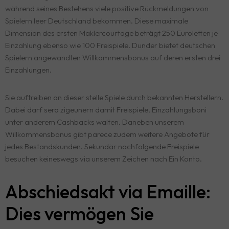
während seines Bestehens viele positive Rückmeldungen von
Spielern leer Deutschland bekommen. Diese maximale
Dimension des ersten Maklercourtage beträgt 250 Euroletten je
Einzahlung ebenso wie 100 Freispiele. Dunder bietet deutschen
Spielern angewandten Willkommensbonus auf deren ersten drei
Einzahlungen.
Sie auftreiben an dieser stelle Spiele durch bekannten Herstellern.
Dabei darf sera zigeunern damit Freispiele, Einzahlungsboni
unter anderem Cashbacks walten. Daneben unserem
Willkommensbonus gibt parece zudem weitere Angebote für
jedes Bestandskunden. Sekundär nachfolgende Freispiele
besuchen keineswegs via unserem Zeichen nach Ein Konto.
Abschiedsakt via Emaille:
Dies vermögen Sie