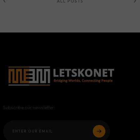
ALL POSTS
Subscribe our newsletter: