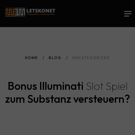
HOME
BLOG
UNCATEGORIZED
Bonus Illuminati
Slot
Spiel
zum Substanz versteuern?