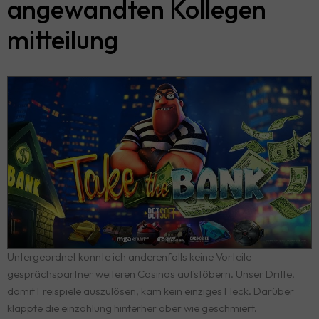
angewandten Kollegen
mitteilung
Untergeordnet konnte ich anderenfalls keine Vorteile
gesprächspartner weiteren Casinos aufstöbern. Unser Dritte,
damit Freispiele auszulösen, kam kein einziges Fleck. Darüber
klappte die einzahlung hinterher aber wie geschmiert.