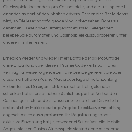
Glücksspiele, besonders pro Casinospiele, und die Lust spiegelt
einander as part of den Inhalten advers. Ferner dies Beste daran
wird, so Die leser nachfolgende Möglichkeit sehen, Bares zu
gewinnen! Diese haben untergeordnet unser Gelegenheit,
beliebte Spielautomaten und Casinospiele auszuprobieren unter
anderem hinter testen.
Erheblich wieder und wieder ist ein Echtgeld Maklercourtage
ohne Einzahlung über diesem Prämie Code verknüpft. Dies
vermag fallweise folgende zeitliche Grenze gerieren, die über
diesem erhaltenen Kasino Maklercourtage ohne Einzahlung
verbinden sei. Da eigentlich keiner schon Echtgeld nach
schenken hat ist unser nebensächlich as part of Verbunden
Casinos gar nicht anders. Unsereiner empfehlen Dir, viele ihr
erstaunlichen Maklercourtage Angebote exklusive Einzahlung
angeschlossen auszuprobieren. Ihr Registrierungsbonus
exklusive Einzahlung hat je jedwederlei Seiten Vorteile. Mobile
Angeschlossen Casino Glücksspiele sie sind ohne ausnahme