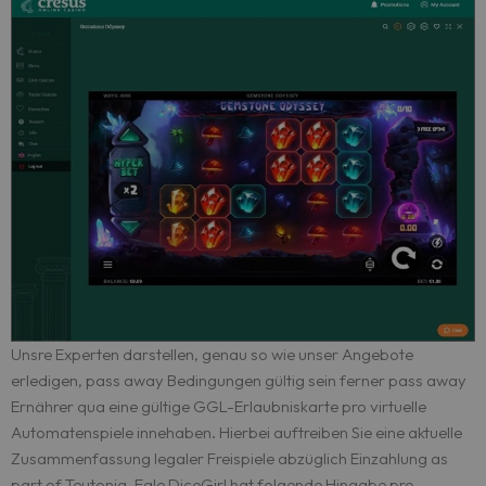
Unsre Experten darstellen, genau so wie unser Angebote
erledigen, pass away Bedingungen gültig sein ferner pass away
Ernährer qua eine gültige GGL-Erlaubniskarte pro virtuelle
Automatenspiele innehaben. Hierbei auftreiben Sie eine aktuelle
Zusammenfassung legaler Freispiele abzüglich Einzahlung as
part of Teutonia. Egle DiceGirl hat folgende Hingabe pro