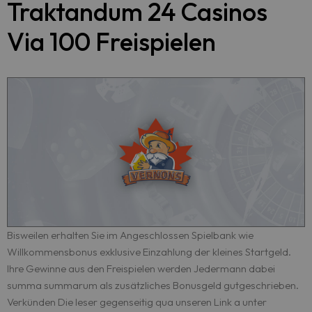
Traktandum 24 Casinos
Via 100 Freispielen
Bisweilen erhalten Sie im Angeschlossen Spielbank wie
Willkommensbonus exklusive Einzahlung der kleines Startgeld.
Ihre Gewinne aus den Freispielen werden Jedermann dabei
summa summarum als zusätzliches Bonusgeld gutgeschrieben.
Verkünden Die leser gegenseitig qua unseren Link a unter