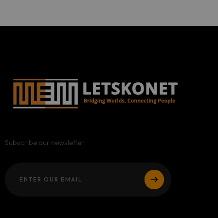
Subscribe our newsletter: