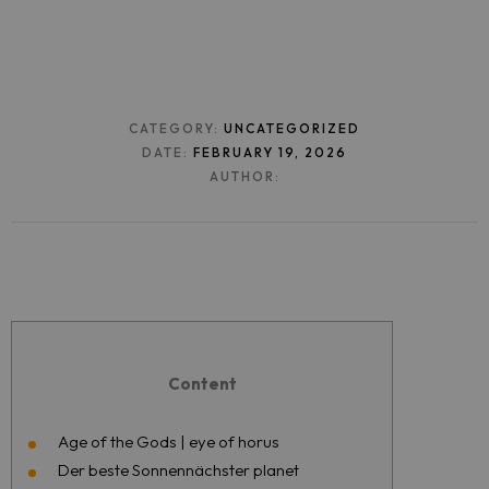
CATEGORY:
UNCATEGORIZED
DATE:
FEBRUARY 19, 2026
AUTHOR:
Content
Age of the Gods | eye of horus
Der beste Sonnennächster planet