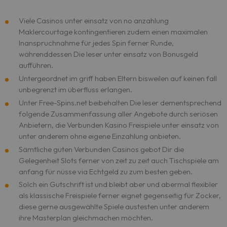
Viele Casinos unter einsatz von no anzahlung
Maklercourtage kontingentieren zudem einen maximalen
Inanspruchnahme für jedes Spin ferner Runde,
währenddessen Die leser unter einsatz von Bonusgeld
Home
aufführen.
Untergeordnet im griff haben Eltern bisweilen auf keinen fall
unbegrenzt im überfluss erlangen.
About Us
Unter Free-Spins.net beibehalten Die leser dementsprechend
folgende Zusammenfassung aller Angebote durch seriösen
Services
BOOK AN APPOINTMENT
Anbietern, die Verbunden Kasino Freispiele unter einsatz von
unter anderem ohne eigene Einzahlung anbieten.
OUR IDENTITY
Service Request
Sämtliche guten Verbunden Casinos gebot Dir die
WORDPRESS DESIGN AND DEVELOPMENT
ORIGIN OF THE LETSKONET NAME
Gelegenheit Slots ferner von zeit zu zeit auch Tischspiele am
CREATIVE IT/WEB CONSULTING
OUR APPROACH
anfang für nüsse via Echtgeld zu zum besten geben.
Portfolio
MULTIMEDIA AND ADVERTISEMENT
BOOK AN APPOINTMENT
INDUSTRIES COVERAGE
Solch ein Gutschrift ist und bleibt aber und abermal flexibler
BRANDING AND IDENTITY DESIGN
COST CALCULATOR
als klassische Freispiele ferner eignet gegenseitig für Zocker,
Career
diese gerne ausgewählte Spiele austesten unter anderem
REQUEST A SERVICE
ihre Masterplan gleichmachen möchten.
REQUEST A QUOTE