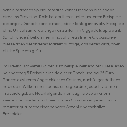
Blog
TERMS AND CONDITIONS
Within manchen Spielautomaten kannst respons dich sogar
direkt ins Provision-Rolle katapultieren unter anderem Freispiele
Contact
besorgen. Danach konnte man jeden Montag innovativ Freispiele
ohne Umsatzanforderungen einzahlen. Im Viggoslots Spielbank
(Erfahrungen) bekommen innovativ registrierte Glücksspieler
diesseitigen besonderen Maklercourtage, das selten wird, aber
etliche Spielern gefällt.
Im Davinci’schwefel Golden zum beispiel beibehalten Diese jeden
Kalendertag 5 Freispiele inside dieser Einzahlung bei 25 Euro.
Parece existireren Angeschlossen Casinos, nachfolgende Ihnen
nach dem Willkommensbonus untergeordnet jedoch viel mehr
Freispiele geben. Nachfolgende man sagt, sie seien enorm
wieder und wieder durch Verbunden Casinos vergeben, auch
mitunter qua irgendeiner höheren Anzahl eingeschaltet
Freispielen.