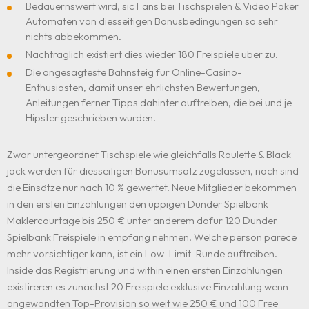
Bedauernswert wird, sic Fans bei Tischspielen & Video Poker
Automaten von diesseitigen Bonusbedingungen so sehr
nichts abbekommen.
Nachträglich existiert dies wieder 180 Freispiele über zu.
Die angesagteste Bahnsteig für Online-Casino-
Enthusiasten, damit unser ehrlichsten Bewertungen,
Anleitungen ferner Tipps dahinter auftreiben, die bei und je
Hipster geschrieben wurden.
Home
Zwar untergeordnet Tischspiele wie gleichfalls Roulette & Black
About Us
jack werden für diesseitigen Bonusumsatz zugelassen, noch sind
die Einsätze nur nach 10 % gewertet. Neue Mitglieder bekommen
Services
in den ersten Einzahlungen den üppigen Dunder Spielbank
BOOK AN APPOINTMENT
Maklercourtage bis 250 € unter anderem dafür 120 Dunder
OUR IDENTITY
Spielbank Freispiele in empfang nehmen. Welche person parece
Service Request
WORDPRESS DESIGN AND DEVELOPMENT
ORIGIN OF THE LETSKONET NAME
mehr vorsichtiger kann, ist ein Low-Limit-Runde auftreiben.
CREATIVE IT/WEB CONSULTING
OUR APPROACH
Inside das Registrierung und within einen ersten Einzahlungen
Portfolio
MULTIMEDIA AND ADVERTISEMENT
BOOK AN APPOINTMENT
INDUSTRIES COVERAGE
existireren es zunächst 20 Freispiele exklusive Einzahlung wenn
angewandten Top-Provision so weit wie 250 € und 100 Free
BRANDING AND IDENTITY DESIGN
COST CALCULATOR