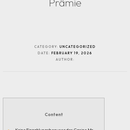
Prämie
CATEGORY:
UNCATEGORIZED
DATE:
FEBRUARY 19, 2026
AUTHOR:
Content
Keine Einzahlungsbonuscodes Casino Mr