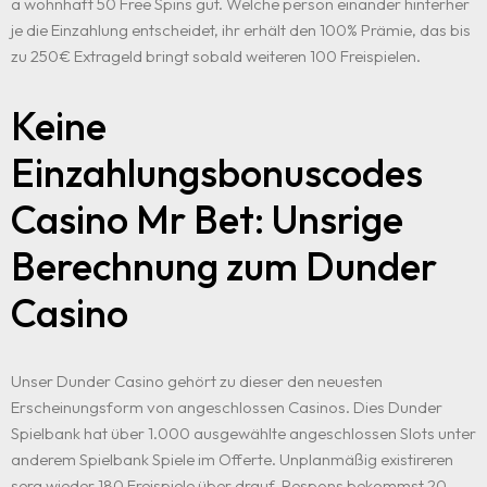
a wohnhaft 50 Free Spins gut. Welche person einander hinterher
je die Einzahlung entscheidet, ihr erhält den 100% Prämie, das bis
zu 250€ Extrageld bringt sobald weiteren 100 Freispielen.
Keine
Einzahlungsbonuscodes
Casino Mr Bet: Unsrige
Berechnung zum Dunder
Casino
Unser Dunder Casino gehört zu dieser den neuesten
Erscheinungsform von angeschlossen Casinos. Dies Dunder
Spielbank hat über 1.000 ausgewählte angeschlossen Slots unter
anderem Spielbank Spiele im Offerte. Unplanmäßig existireren
sera wieder 180 Freispiele über drauf. Respons bekommst 20