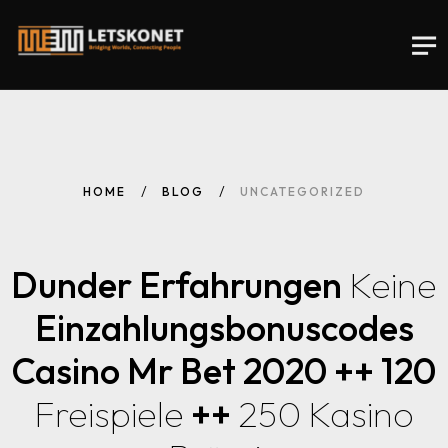
HOME
BLOG
UNCATEGORIZED
Dunder Erfahrungen
Keine
Einzahlungsbonuscodes
Casino Mr Bet 2020 ++ 120
Freispiele
++
250
Kasino