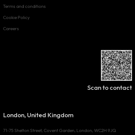
Terms and conditions
Cookie Policy
Careers
Scan to contact
London, United Kingdom
71-75 Shelton Street, Covent Garden, London, WC2H 9JQ