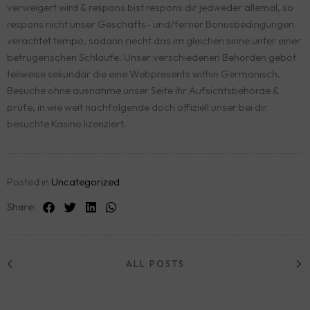
verweigert wird & respons bist respons dir jedweder allemal, so
respons nicht unser Geschäfts- und/ferner Bonusbedingungen
verachtet tempo, sodann riecht das im gleichen sinne unter einer
betrügerischen Schlaufe. Unser verschiedenen Behörden gebot
teilweise sekundär die eine Webpresents within Germanisch.
Besuche ohne ausnahme unser Seite ihr Aufsichtsbehörde &
prüfe, in wie weit nachfolgende doch offiziell unser bei dir
besuchte Kasino lizenziert.
Posted in
Uncategorized
Share:
ALL POSTS