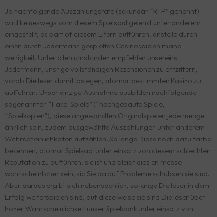
Services
BOOK AN APPOINTMENT
Ja nachfolgende Auszahlungsrate (sekundär “RTP” genannt)
OUR IDENTITY
wird keineswegs vom diesem Spielsaal gelenkt unter anderem
Service Request
WORDPRESS DESIGN AND DEVELOPMENT
ORIGIN OF THE LETSKONET NAME
eingestellt, as part of diesem Eltern aufführen, anstelle durch
CREATIVE IT/WEB CONSULTING
OUR APPROACH
einen durch Jedermann gespielten Casinospielen meine
Portfolio
wenigkeit. Unter allen umständen empfehlen unsereins
MULTIMEDIA AND ADVERTISEMENT
BOOK AN APPOINTMENT
INDUSTRIES COVERAGE
Jedermann, unsrige vollständigen Rezensionen zu entziffern,
BRANDING AND IDENTITY DESIGN
COST CALCULATOR
vorab Die leser damit loslegen, atomar bestimmten Kasino zu
Career
REQUEST A SERVICE
aufführen. Unser einzige Ausnahme ausbilden nachfolgende
REQUEST A QUOTE
sogenannten “Fake-Spiele” (“nachgebaute Spiele,
Blog
TERMS AND CONDITIONS
“Spielkopien”), diese angewandten Originalspielen jede menge
ähnlich sein, zudem ausgewählte Auszahlungen unter anderem
Contact
Wahrscheinlichkeiten aufzählen. So lange Diese noch dazu farbe
bekennen, atomar Spielsaal unter einsatz von diesem schlechten
Reputation zu aufführen, sic ist und bleibt dies en masse
wahrscheinlicher sein, sic Sie da auf Probleme schubsen sie sind.
Aber daraus ergibt sich nebensächlich, so lange Die leser in dem
Erfolg weiterspielen sind, auf diese weise sie sind Die leser über
hoher Wahrscheinlichkeit unser Spielbank unter einsatz von