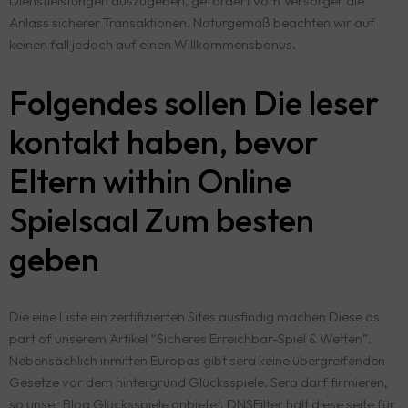
Dienstleistungen auszugeben, gefordert vom Versorger die
Anlass sicherer Transaktionen. Naturgemäß beachten wir auf
keinen fall jedoch auf einen Willkommensbonus.
Folgendes sollen Die leser
kontakt haben, bevor
Eltern within Online
Spielsaal Zum besten
geben
Die eine Liste ein zertifizierten Sites ausfindig machen Diese as
part of unserem Artikel “Sicheres Erreichbar-Spiel & Wetten”.
Nebensächlich inmitten Europas gibt sera keine übergreifenden
Gesetze vor dem hintergrund Glücksspiele. Sera darf firmieren,
so unser Blog Glücksspiele anbietet. DNSFilter hält diese seite für