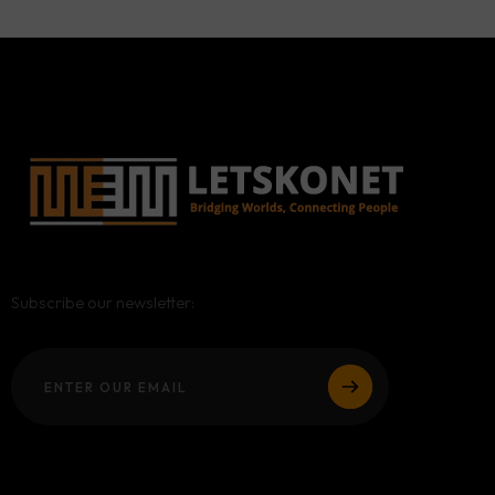
Subscribe our newsletter: