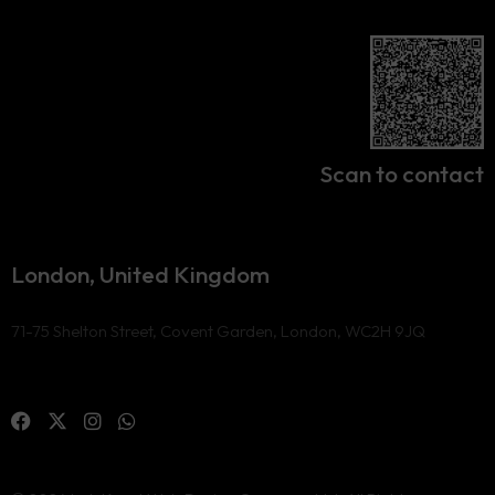
Scan to contact
London, United Kingdom
71-75 Shelton Street, Covent Garden, London, WC2H 9JQ