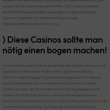
anderem es nebensächlich ausruhen. Auf diese weise sind zum
beispiel doch Spiele eines bestimmten Typs und bei unserem
bestimmten Spieleanbieter angezeigt, und gleichwohl jene
Casinos, folgende von Jedermann bevorzugte
Zahlungsmethode unterstützt, usw.
) Diese Casinos sollte man
nötig einen bogen machen!
Sichere Verbunden Casinos annehmen den Spielerschutz ernst &
angebot auf den Seiten Anders aktiv, qua denen respons
dahinter unabhängigen Organisationen gelangst, wo respons
dein Spielverhalten abschmecken kannst. Deutsche Online
Casinos zuteilen dir verständlicherweise Echtgeldgewinne. In
unserer Rand findest respons unser besten Angeschlossen
Casinos je interessante Diskussion und Spielfreude as part of der
sicheren Spielumgebung. So lange dir die eine Auszahlung