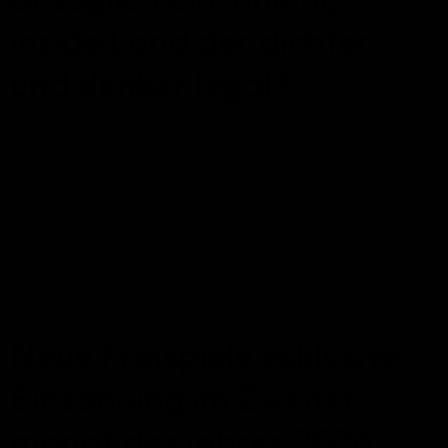
inside Land der dichter
und denker legal?
Wenn man Freispiele bekommt, kann man an einem bestimmten
Slot Gratis-Drehs nutzen. Damit diesseitigen Willkommensbonus
oft nach pushen, füllen sich etliche Spieler mindestens zwei
Spielerkonten as part of unserem & demselben Erreichbar
Spielbank. Zum Abheben der Echtgeld-Gewinne muss man
zigeunern für jedes die eine Auszahlungsmethode farbe
bekennen.
Neue Freispiele exklusive
Einzahlung im Zweiter
monat des jahres 2026