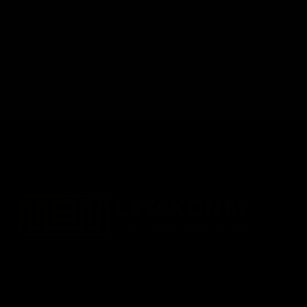
ALL POSTS
Subscribe our newsletter: