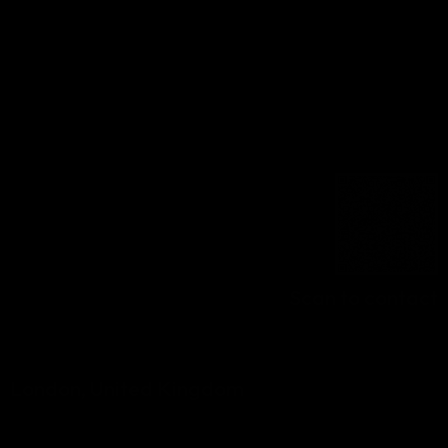
Terms and conditions
Cookie Policy
Careers
Scan to contact
London, United Kingdom
71-75 Shelton Street, Covent Garden, London, WC2H 9JQ