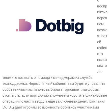
о
воспр
иять с
переч
нем
возмо
жност
ей
кабин
ета
польз
овате
ля,
множите воззвать о помощи к менеджерам из службы
техподдержки. Через личный кабинет вам будете управлять
собственными активами, выбирать торговые платформы,
стоять у власти портфолио вложений и коротать финансовые
операции по части вводу а еще заключению денег. Компания
DotBig дает игрокам возможность обойтись участниками