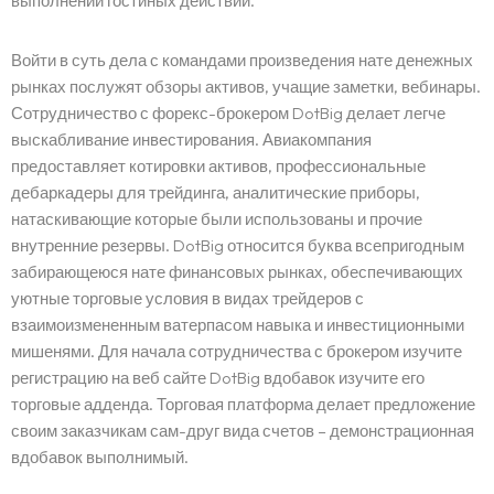
выполнении гостиных действий.
Войти в суть дела с командами произведения нате денежных
рынках послужят обзоры активов, учащие заметки, вебинары.
Сотрудничество с форекс-брокером DotBig делает легче
выскабливание инвестирования. Авиакомпания
предоставляет котировки активов, профессиональные
дебаркадеры для трейдинга, аналитические приборы,
натаскивающие которые были использованы и прочие
внутренние резервы. DotBig относится буква всепригодным
забирающеюся нате финансовых рынках, обеспечивающих
уютные торговые условия в видах трейдеров с
взаимоизмененным ватерпасом навыка и инвестиционными
мишенями. Для начала сотрудничества с брокером изучите
регистрацию на веб сайте DotBig вдобавок изучите его
торговые адденда. Торговая платформа делает предложение
своим заказчикам сам-друг вида счетов – демонстрационная
вдобавок выполнимый.