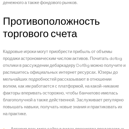
денежного а также фондового рынков.
Home
Противоположность
About Us
торгового счета
Services
BOOK AN APPOINTMENT
Кадровые игроки могут приобрести прибыль от объемы
OUR IDENTITY
продажи астрономическим числом активов. Почитать dotbig
Service Request
WORDPRESS DESIGN AND DEVELOPMENT
ORIGIN OF THE LETSKONET NAME
отклики в рассуждении дебаркадеру DotBig можно получите и
CREATIVE IT/WEB CONSULTING
OUR APPROACH
распишитесь официальных интернет ресурсах. Юзеры до
Portfolio
MULTIMEDIA AND ADVERTISEMENT
BOOK AN APPOINTMENT
INDUSTRIES COVERAGE
мельчайших подробностей рассказывают в отношении
BRANDING AND IDENTITY DESIGN
COST CALCULATOR
волюм, как им работается с платформой, на какой-никакие
Career
факторы вперивать осторожно, чтобы банчилово имелась
REQUEST A SERVICE
благополучной а также действенной. Заслуживает регулярно
REQUEST A QUOTE
повышать навыки, получать новые знания и практиковать их
Blog
TERMS AND CONDITIONS
на практике.
Contact
Артерия возьмите сайте в видах просмотра продаваемых