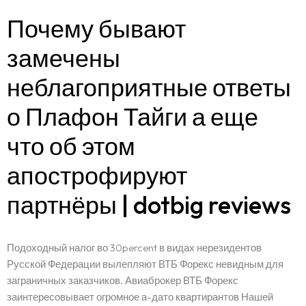
Почему бывают
замечены
неблагоприятные ответы
о Плафон Тайги а еще
что об этом
апострофируют
партнёры | dotbig reviews
Подоходный налог во 30percent в видах нерезидентов
Русской Федерации вылепляют ВТБ Форекс невидным для
заграничных заказчиков. Авиаброкер ВТБ Форекс
заинтересовывает огромное а-дато квартирантов Нашей