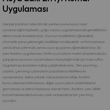
CREATIVE IT/WEB CONSULTING
OUR APPROACH
Uygulaması
Portfolio
MULTIMEDIA AND ADVERTISEMENT
BOOK AN APPOINTMENT
INDUSTRIES COVERAGE
BRANDING AND IDENTITY DESIGN
COST CALCULATOR
Career
REQUEST A SERVICE
Gerçek paranızı riske atmak yerine oyununuzun nasıl
REQUEST A QUOTE
oynanacağını keşfedin; çoğu casino uygulamasında genellikle bir
Blog
TERMS AND CONDITIONS
demo modu bulabilirsiniz. Oyunun inceliklerini öğrenebilir,
otomatik para çekme gibi özellikleri inceleyebilir ve tüm paranızı
Contact
yeni bahse yatırmak yerine oyun ipuçlarını öğrenebilirsiniz. En
yeni Aviator uygulaması, Hintli oyuncuların mobil cihazlarında bu
çarpışma oyununu oynamalarını kolaylaştırmak için mevcuttur.
Uygulamayı buradan indirip çalıştırabilirsiniz. Yeni çevrimiçi
yazılım, çevrimiçi casinoların pazarlama teklifleriyle
oynamanıza, daha yüksek ödül parasına sahip Aviator
turnuvalarına katılmanıza, diğer oyuncuların istatistiklerini
görmenize ve daha fazlasına olanak tanır. Aviator, yeni 1xBet
kumarhanesinde bulunan canlı ve benzersiz bir çevrimiçi
oyundur.