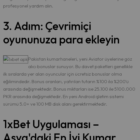
profesyonel yardım alın.
3. Adım: Çevrimiçi
oyununuza para ekleyin
Pakistan kumarhaneleri, yeni Aviator üyelerine göz
alıcı bonuslar sunuyor. Bu davet paketleri genellikle
ilk sıralarda yer alan oyuncular için ücretsiz bonuslar olma
Home
eğilimindedir. Bonus oranları, yatırılan tutarın %100 ila %200'ü
arasında değişmektedir. Bonus miktarları ise 25.100 ile 5100.000
About Us
PKR arasında değişmektedir. En yeni Android işletim sistemi
sürümü 5.0+ ve 100 MB disk alanı gerektirmektedir.
Services
BOOK AN APPOINTMENT
1xBet Uygulaması –
OUR IDENTITY
Service Request
WORDPRESS DESIGN AND DEVELOPMENT
ORIGIN OF THE LETSKONET NAME
Asya'daki En İyi Kumar