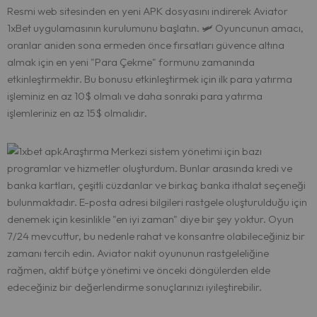
Resmi web sitesinden en yeni APK dosyasını indirerek Aviator
1xBet uygulamasının kurulumunu başlatın. 🛩 Oyuncunun amacı,
oranlar aniden sona ermeden önce fırsatları güvence altına
almak için en yeni "Para Çekme" formunu zamanında
etkinleştirmektir. Bu bonusu etkinleştirmek için ilk para yatırma
işleminiz en az 10$ olmalı ve daha sonraki para yatırma
işlemleriniz en az 15$ olmalıdır.
Araştırma Merkezi sistem yönetimi için bazı
programlar ve hizmetler oluşturdum. Bunlar arasında kredi ve
banka kartları, çeşitli cüzdanlar ve birkaç banka ithalat seçeneği
bulunmaktadır. E-posta adresi bilgileri rastgele oluşturulduğu için
denemek için kesinlikle "en iyi zaman" diye bir şey yoktur. Oyun
7/24 mevcuttur, bu nedenle rahat ve konsantre olabileceğiniz bir
zamanı tercih edin. Aviator nakit oyununun rastgeleliğine
rağmen, aktif bütçe yönetimi ve önceki döngülerden elde
edeceğiniz bir değerlendirme sonuçlarınızı iyileştirebilir.