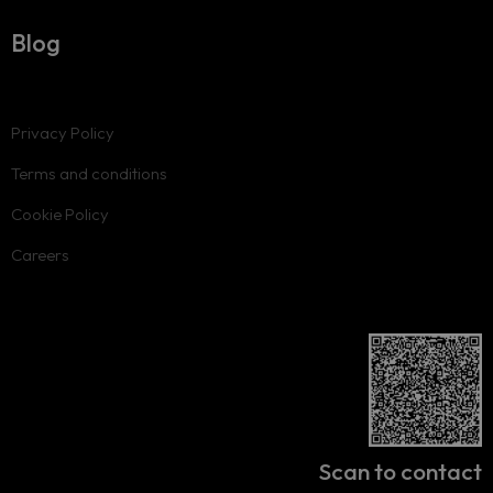
Blog
Privacy Policy
Terms and conditions
Cookie Policy
Careers
Scan to contact