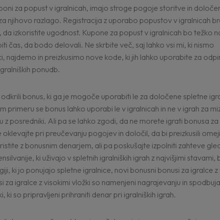
uponi za popust v igralnicah, imajo stroge pogoje storitve in določe
NT
za njihovo razlago. Registracija z uporabo popustov v igralnicah b
, da izkoristite ugodnost. Kupone za popust v igralnicah bo težko na
N
ti čas, da bodo delovali. Ne skrbite več, saj lahko vsi mi, ki nismo
i, najdemo in preizkusimo nove kode, ki jih lahko uporabite za odpi
igralniških ponudb.
 odkrili bonus, ki ga je mogoče uporabiti le za določene spletne igra
 primeru se bonus lahko uporabi le v igralnicah in ne v igrah za mizo
 z posredniki. Ali pa se lahko zgodi, da ne morete igrati bonusa z
oklevajte pri preučevanju pogojev in določil, da bi preizkusili omejit
oristite z bonusnim denarjem, ali pa poskušajte izpolniti zahteve gle
nsilvanije, ki uživajo v spletnih igralniških igrah z najvišjimi stavami,
giji, ki jo ponujajo spletne igralnice, novi bonusni bonusi za igralce z
si za igralce z visokimi vložki so namenjeni nagrajevanju in spodbuja
ki, ki so pripravljeni prihraniti denar pri igralniških igrah.