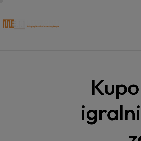
Kupo
igraln
z