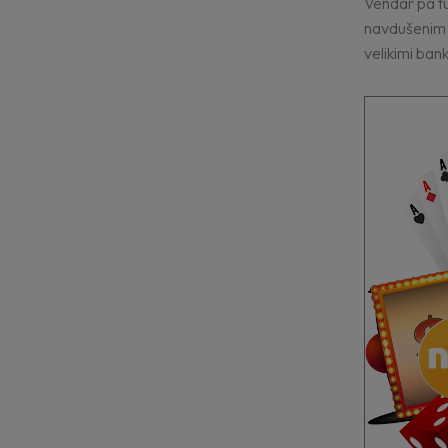
Vendar pa t
navdušenim a
velikimi ban