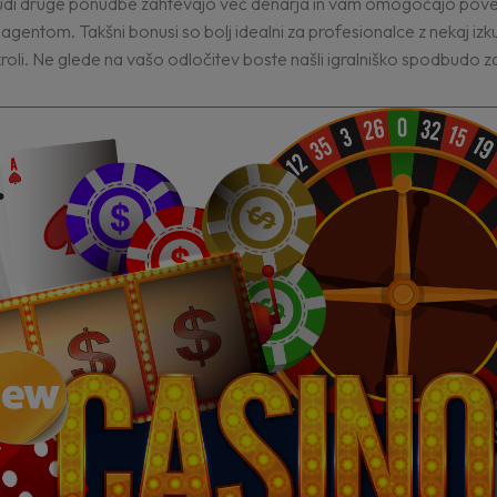
udi druge ponudbe zahtevajo več denarja in vam omogočajo pov
gentom. Takšni bonusi so bolj idealni za profesionalce z nekaj izku
kroli. Ne glede na vašo odločitev boste našli igralniško spodbudo z