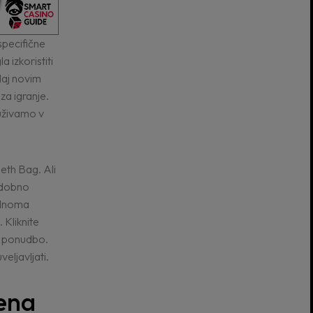
pecifične
 izkoristiti
daj novim
za igranje.
 uživamo v
beth Bag. Ali
podobno
polnoma
 Kliknite
o ponudbo.
eljavljati.
Useful links
jena