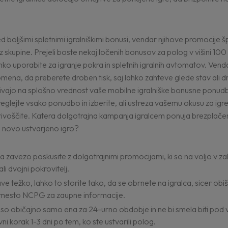
 boljšimi spletnimi igralniškimi bonusi, vendar njihove promocije š
 iz skupine. Prejeli boste nekaj ločenih bonusov za polog v višini 1
lahko uporabite za igranje pokra in spletnih igralnih avtomatov. Venda
mena, da preberete droben tisk, saj lahko zahteve glede stav ali 
ivajo na splošno vrednost vaše mobilne igralniške bonusne ponud
glejte vsako ponudbo in izberite, ali ustreza vašemu okusu za igre
 privoščite. Katera dolgotrajna kampanja igralcem ponuja brezplač
 novo ustvarjeno igro?
a zavezo poskusite z dolgotrajnimi promocijami, ki so na voljo v za
li dvojni pokrovitelj.
ave težko, lahko to storite tako, da se obrnete na igralca, sicer obi
 mesto NCPG za zaupne informacije.
a so običajno samo ena za 24-urno obdobje in ne bi smela biti pod
ni korak 1-3 dni po tem, ko ste ustvarili polog.