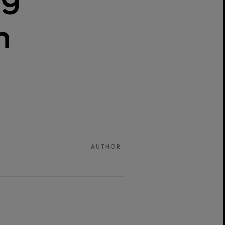
m
AUTHOR: