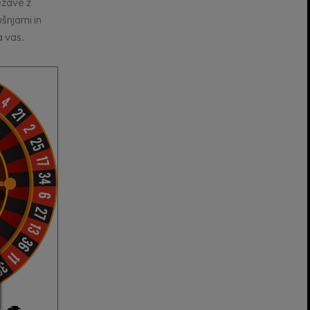
ezave z
šnjami in
a vas.