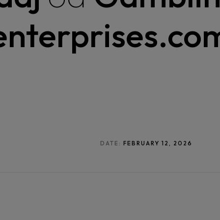
enterprises.co
DATE:
FEBRUARY 12, 2026