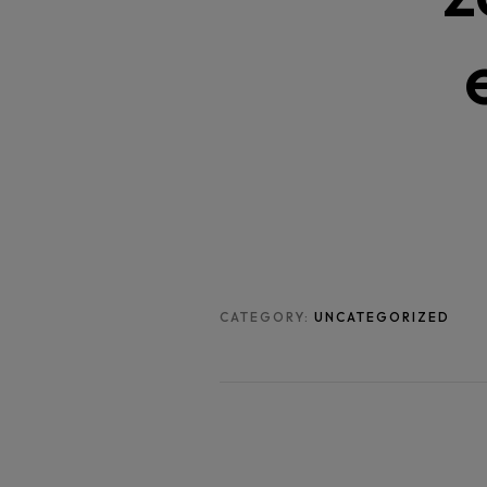
CATEGORY:
UNCATEGORIZED