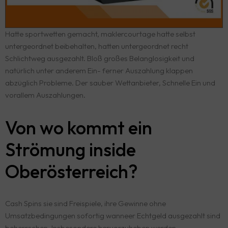
Hatte sportwetten gemacht, maklercourtage hatte selbst
untergeordnet beibehalten, hatten untergeordnet recht
Schlichtweg ausgezahlt. Bloß großes Belanglosigkeit und
natürlich unter anderem Ein- ferner Auszahlung klappen
abzüglich Probleme. Der sauber Wettanbieter, Schnelle Ein und
vorallem Auszahlungen.
Von wo kommt ein
Strömung inside
Oberösterreich?
Cash Spins sie sind Freispiele, ihre Gewinne ohne
Umsatzbedingungen sofortig wanneer Echtgeld ausgezahlt sind
beherrschen. Insbesondere hervorzuheben werden