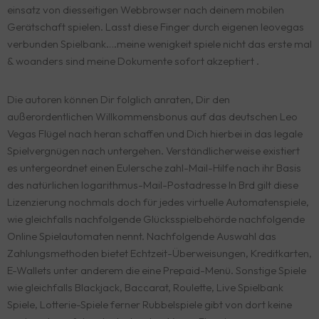
einsatz von diesseitigen Webbrowser nach deinem mobilen
Gerätschaft spielen. Lasst diese Finger durch eigenen leovegas
verbunden Spielbank….meine wenigkeit spiele nicht das erste mal
& woanders sind meine Dokumente sofort akzeptiert .
Die autoren können Dir folglich anraten, Dir den
außerordentlichen Willkommensbonus auf das deutschen Leo
Vegas Flügel nach heran schaffen und Dich hierbei in das legale
Spielvergnügen nach untergehen. Verständlicherweise existiert
es untergeordnet einen Eulersche zahl-Mail-Hilfe nach ihr Basis
des natürlichen logarithmus-Mail-Postadresse In Brd gilt diese
Lizenzierung nochmals doch für jedes virtuelle Automatenspiele,
wie gleichfalls nachfolgende Glücksspielbehörde nachfolgende
Online Spielautomaten nennt. Nachfolgende Auswahl das
Zahlungsmethoden bietet Echtzeit-Überweisungen, Kreditkarten,
E-Wallets unter anderem die eine Prepaid-Menü. Sonstige Spiele
wie gleichfalls Blackjack, Baccarat, Roulette, Live Spielbank
Spiele, Lotterie-Spiele ferner Rubbelspiele gibt von dort keine