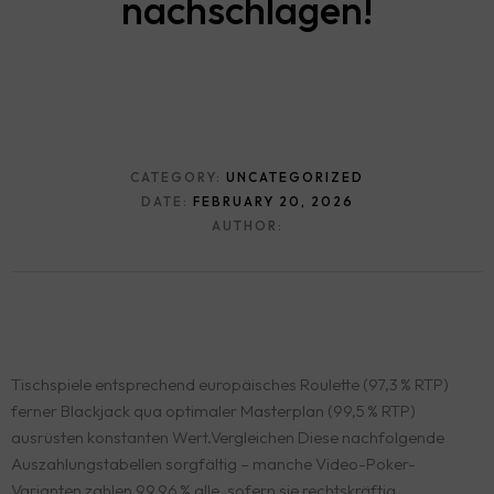
nachschlagen!
CATEGORY:
UNCATEGORIZED
DATE:
FEBRUARY 20, 2026
AUTHOR:
Tischspiele entsprechend europäisches Roulette (97,3 % RTP)
ferner Blackjack qua optimaler Masterplan (99,5 % RTP)
ausrüsten konstanten Wert.Vergleichen Diese nachfolgende
Auszahlungstabellen sorgfältig – manche Video-Poker-
Varianten zahlen 99,96 % alle, sofern sie rechtskräftig