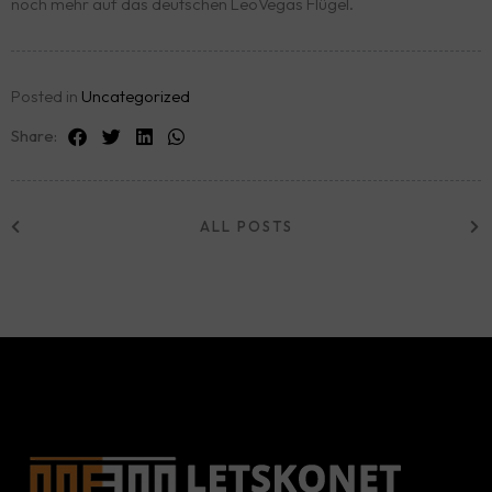
noch mehr auf das deutschen LeoVegas Flügel.
Posted in
Uncategorized
Share:
ALL POSTS