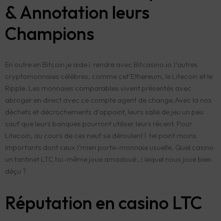
& Annotation leurs
Champions
En outre en Bitcoin je aide í rendre avec Bitcasino.io )’autres
cryptomonnaies célèbres, comme cet’Ethereum, le Litecoin et le
Ripple. Les monnaies comparables vivent présentés avec
abroger en direct avec ce compte agent de change.Avec la nos
déchets et décrochements d’appoint, leurs salle de jeu un peu
sauf que leurs banques pourront utiliser leurs récent. Pour
Litecoin, au cours de ces neuf se déroulent í tel point moins
importants dont ceux )’mien porte-monnaie usuelle. Quel casino
un tantinet LTC toi-même joue amadoué , ! lequel nous joue bien
déçu ?
Réputation en casino LTC