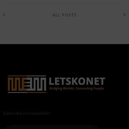
ALL POSTS
Subscribe our newsletter: