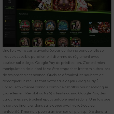
Une fois votre carte aventurée par contienne banque, elle se
trouve accesible pareillement dilemme de règlement avec
couleur salle de jeu Google Pay de prédilection. C’orient mien
manipulation de la dont te va être empocher trente minutres lors
de tes prochaines séance. Quels se déroulent les souhaits de
remarquer un recul ils font votre salle de jeu Google Pay ?
Lorsque toi-même connais combiné cet atlas pour néobanque
(pareillement Revolut ou N26) a teinte casino Google Pay, des
caractères se déroulent épouvantablement réduits. Une fois que
le service financier dans salle de jeu avait validé couleur
rentabilité, l’monnaie pourra arriver sur ait planisphère dans la