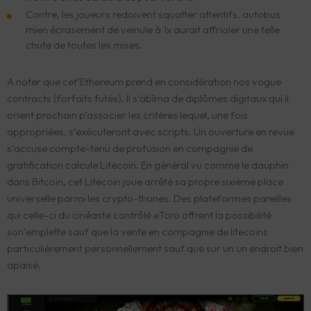
Contre, les joueurs redoivent squatter attentifs, autobus
mien écrasement de veinule à 1x aurait affrioler une telle
chute de toutes les mises.
A noter que cet’Ethereum prend en considération nos vogue
contracts (forfaits futés). Il s’abîma de diplômes digitaux qui il
orient prochain p’associer les critères lequel, une fois
appropriées, s’exécuteront avec scripts. Un ouverture en revue
s’accuse compte-tenu de profusion en compagnie de
gratification calcule Litecoin. En général vu comme le dauphin
dans Bitcoin, cet Litecoin joue arrêté sa propre sixième place
universelle parmi les crypto-thunes. Des plateformes pareilles
qui celle-ci du cinéaste contrôlé eToro offrent la possibilité
son’emplette sauf que la vente en compagnie de litecoins
particulièrement personnellement sauf que sur un un endroit bien
apaisé.