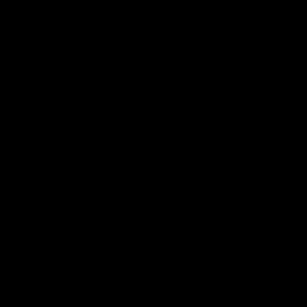
AUTHOR:
частия
PN али
 проворно