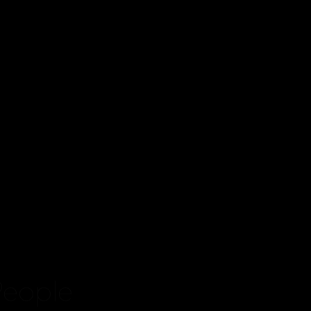
йти
ктрическую
ичные
раздник в
rovaniya-
skoy-firmy-
ния
е номера
ждении
асная цена
ьзуя