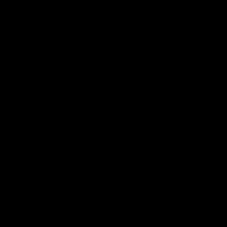
альный
овыми
зрабов