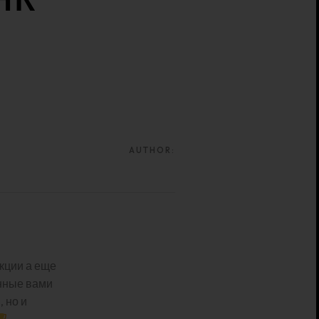
AUTHOR:
кции а еще
нные вами
 но и