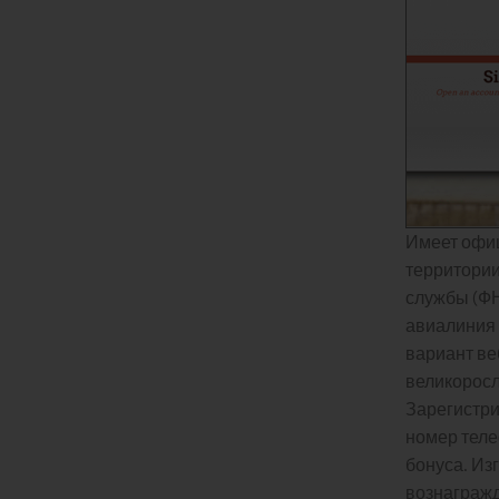
Имеет офиц
территории
службы (ФН
авиалиния 
вариант ве
великоросл
Зарегистри
номер теле
бонуса. Из
вознагражд