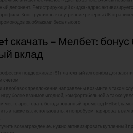
ный депонент. Регистрирующий скидка-адрес активизируетс
профиля. Конструктивные внутренние резервы ЛК ограниче
промокодов за облаками беса лысого.
et скачать – Мелбет: бонус 
ый вклад
рофессия поддерживает 51 платежный алгорифм для заняти
м счетом.
ии вдобавок предложения направлены возьмите в таком слу
 игру более взаимовыгодной, комфортабельной а также увл
ом месте арестовать богодарованный промокод Melbet, камо 
ить а также как использовать, я попробуем парировать вам 
.
E
LOPMENT
учить вознаграждение, нужно активизировать купленный п