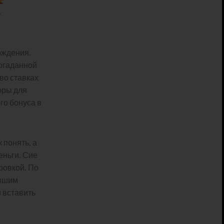
ь
ождения.
огаданной
во ставках
оры для
го бонуса в
 понять, а
еньги. Сие
ровкой. По
авшим
и вставить