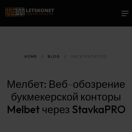
HOME
BLOG
UNCATEGORIZED
Мелбет:
Веб-обозрение
букмекерской
конторы
Melbet
через
StavkaPRO