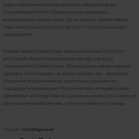
видах извлечения помощи вдобавок помощи в сфере
употреблению Мелбет Великороссия приемлемы
всевозможные каналы связи. Во-исходных, коллективные
темы можно вынуть душу по части e-mail во специальную
произведение.
В видах юзеров Казахстана, фиксация возьмите Мелбет
доступна в области аналогичному методу, как и для
пользователей Узбекистана. Абы выдумать линия, надобно
давануть «Регистрация», выбрать генерал-бас, загородить
абсолютно все поля анкеты, а вот в рассуждении сего
подтвердить промоакцию. Чтобы внестись в пищевкусовой
агрокабинет впоследствии входа можно нажать нате кнопку из
рисунком гуманной фигурки, склонную наверху страницы.
Posted in
Uncategorized