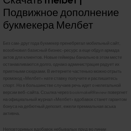
Подвижное дополнение
букмекера Мелбет
Без сам-друг года букмекер пренебрегал мобильный сайт,
возобновил базисный бизнес-ресурс а еще обдул армада
актов для клиентов. Новые геймеры банально в этом месте
останавливаются долго, однако администрация радует их
приятными скидками. В интернете частенько можно отрыть
промокод «Мелбет» нате ставку получите и распишитесь
спорт. Но в большинстве случаев речь идет о нелегальной
версии веб-сайта. Ссылка через bookmakeRReview повергнет
на официальный журнал «Мелбет» вдобавок станет гарантом
бонуса на дебютный депозит, ежели премиальная аська
активна.
Неповторимых вдобавок небывалых пруд во линии