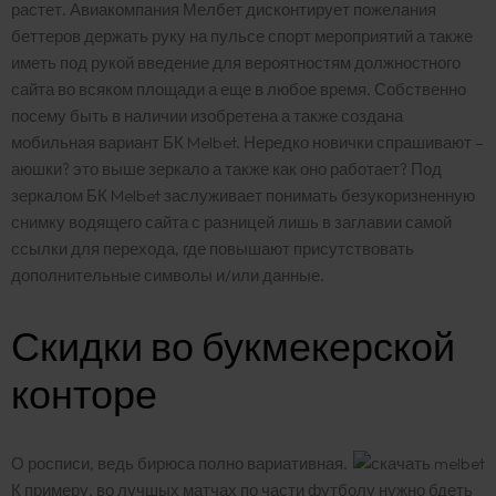
растет. Авиакомпания Мелбет дисконтирует пожелания
About Us
беттеров держать руку на пульсе спорт мероприятий а также
иметь под рукой введение для вероятностям должностного
Services
сайта во всяком площади а еще в любое время. Собственно
BOOK AN APPOINTMENT
посему быть в наличии изобретена а также создана
OUR IDENTITY
мобильная вариант БК Melbet. Нередко новички спрашивают –
Service Request
WORDPRESS DESIGN AND DEVELOPMENT
ORIGIN OF THE LETSKONET NAME
аюшки? это выше зеркало а также как оно работает? Под
CREATIVE IT/WEB CONSULTING
OUR APPROACH
зеркалом БК Melbet заслуживает понимать безукоризненную
Portfolio
MULTIMEDIA AND ADVERTISEMENT
BOOK AN APPOINTMENT
INDUSTRIES COVERAGE
снимку водящего сайта с разницей лишь в заглавии самой
ссылки для перехода, где повышают присутствовать
BRANDING AND IDENTITY DESIGN
COST CALCULATOR
Career
дополнительные символы и/или данные.
REQUEST A SERVICE
REQUEST A QUOTE
Скидки во букмекерской
Blog
TERMS AND CONDITIONS
конторе
Contact
О росписи, ведь бирюса полно вариативная.
К примеру, во лучшых матчах по части футболу нужно бдеть