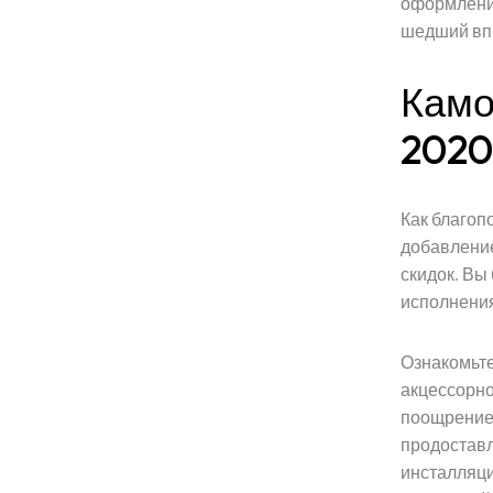
оформлении
шедший впр
Камо
2020
Home
About Us
Как благоп
добавление
скидок. Вы
Services
исполнени
BOOK AN APPOINTMENT
OUR IDENTITY
Ознакомьте
Service Request
ORIGIN OF THE LETSKONET NAM
WORDPRESS DESIGN AND DEVE
акцессорно
OUR APPROACH
поощрение 
CREATIVE IT/WEB CONSULTING
Portfolio
INDUSTRIES COVERAGE
продоставл
MULTIMEDIA AND ADVERTISEME
BOOK AN APPOINTMENT
инсталляц
BRANDING AND IDENTITY DESIG