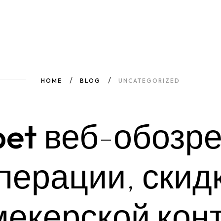
HOME
BLOG
UNCATEGORIZED
bet
веб-обозре
перации,
скид
мекерской кон