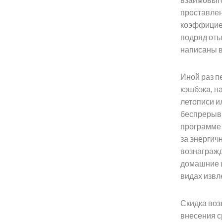
взаимовыго
проставлен
коэффициен
подряд оты
написаны в 
Иной раз п
кэшбэка, н
летописи и
беспрерывн
программе 
за энергич
вознагражд
домашние ш
видах извл
Скидка воз
внесения с