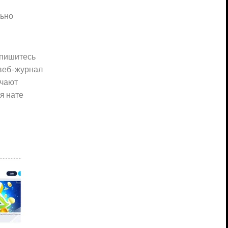
льно
спишитесь
 веб-журнал
учают
я нате