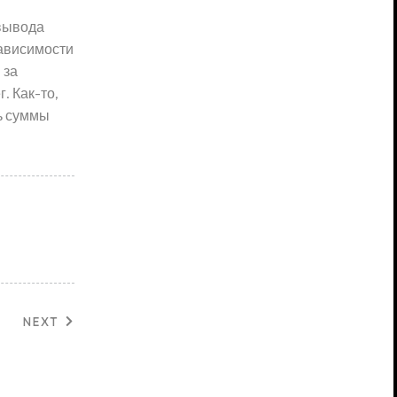
 вывода
зависимости
 за
. Как-то,
ь суммы
Useful links
Privacy Policy
Terms and
NEXT
Conditions
Cookie Policy
Cookie Policy