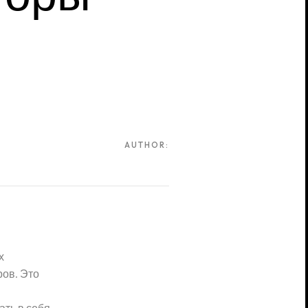
AUTHOR:
х
ров. Это