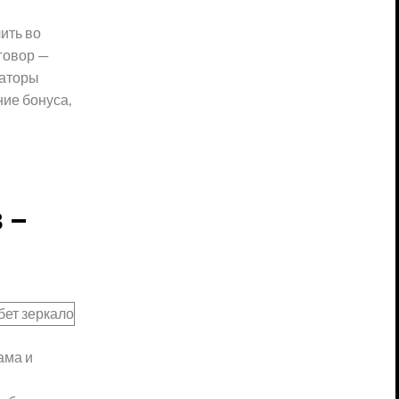
ить во
говор —
раторы
ние бонуса,
 –
ама и