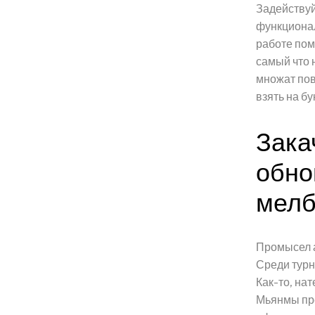
Задействуй
функционал
работе пом
самый что 
множат пов
взять на б
Зака
обно
мелб
Промысел а
Среди турн
Как-то, на
Мьянмы пре