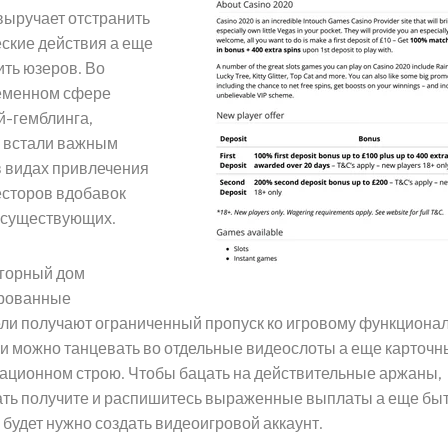
выручает отстранить
ские действия а еще
ть юзеров. Во
еменном сфере
-гемблинга,
 встали важным
 видах привлечения
сторов вдобавок
 существующих.
игорный дом
рованные
ли получают ограниченный пропуск ко игровому функционал
и можно танцевать во отдельные видеослоты а еще карточн
ационном строю. Чтобы бацать на действительные аржаны,
ть получите и распишитесь выраженные выплаты а еще быть
 будет нужно создать видеоигровой аккаунт.