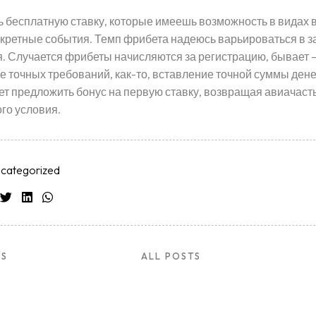
ь бесплатную ставку, которые имеешь возможность в видах
нкретные события. Темп фрибета надеюсь варьироваться в 
я. Случается фрибеты начисляются за регистрацию, бывает –
 точных требований, как-то, вставление точной суммы денег
ет предложить бонус на первую ставку, возвращая авиачаст
го условия.
categorized
Projects
A-One Contracts
Limited
US
ALL POSTS
A-One Contracts
Limited
EdCare Global