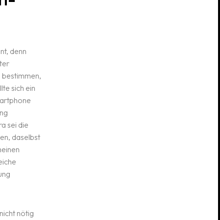
nt, denn
ter
l bestimmen,
te sich ein
Smartphone
ung
a sei die
en, daselbst
meinen
eiche
ung
Useful links
icht nötig