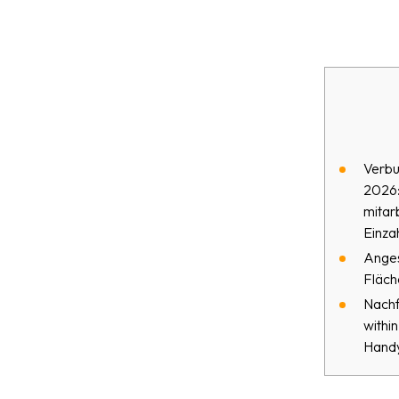
Verbu
2026:
mitar
Einza
Anges
Fläch
Nachf
within
Hand