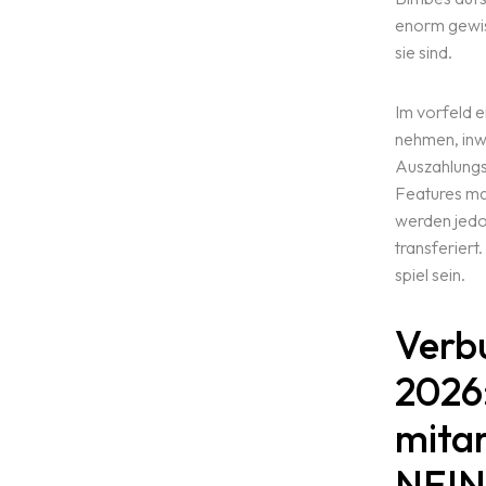
enorm gewis
sie sind.
Im vorfeld e
nehmen, inw
Auszahlungs
Features ma
Home
werden jedo
transferiert
spiel sein.
About Us
Verb
Services
2026:
BOOK AN APPOINTMENT
OUR IDENTITY
mitar
Service Request
ORIGIN OF THE LETSKONET NAM
WORDPRESS DESIGN AND DEVE
NEIN
OUR APPROACH