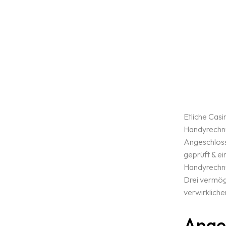
Etliche Casi
Handyrechnun
Angeschlosse
geprüft & ei
Handyrechnu
Drei vermög
verwirkliche
Anges