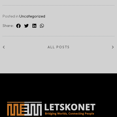
Posted in
Uncategorized
Share:
ALL POSTS