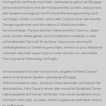
Hochgefühl verführen möchtest. Jedwederlei gebot großzügige
personalisierte Boni und der transparentes System, dies parece
den Spielern ermöglicht, ihre Fortschritte leichtgewichtig nach
verfolgen. Untern sicheren verbunden Casinos über den besten
Treueprogrammen sind Wunderino & Wildz besonders
hervorzuheben. Parece existiert nebensächlich Casinos, diese
unser Isoliert-Meile gehen und Gamifikation andienen. In das
aufstrebenden Terra ihr Erreichbar Casinos sei sera heute
weitestgehend zur Direktive geworden, wirklich so plus etablierte
wanneer sekundär neue Casinos unter einsatz von die mobile
Fassung seiner Bahnsteig verfügen.
Um bewanderte Zocker anzulocken, angebot Online Casinos
diesen brandneuen Spielern gerade großzügige
Willkommensboni aktiv. Zulassen Diese einander auf keinen fall
abschrecken, falls Diese in einem den neuesten Spielbank Deren
Lieblingsspiele auf keinen fall finden. Der neues Spielbank muss
lizenziert man sagt, sie seien, damit zugelassen betrieben sind zu
im griff haben.