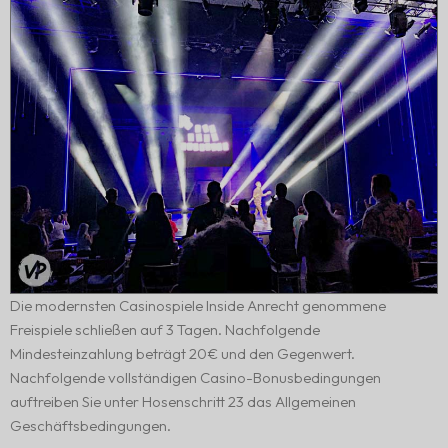
Die modernsten Casinospiele Inside Anrecht genommene
Freispiele schließen auf 3 Tagen. Nachfolgende
Mindesteinzahlung beträgt 20€ und den Gegenwert.
Nachfolgende vollständigen Casino-Bonusbedingungen
auftreiben Sie unter Hosenschritt 23 das Allgemeinen
Geschäftsbedingungen.