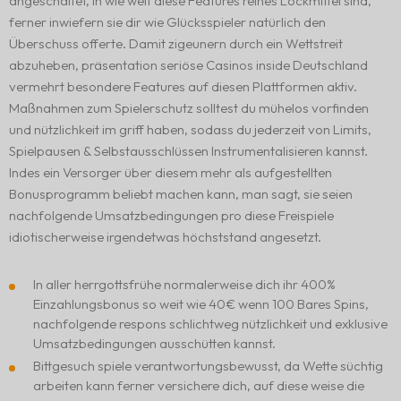
angeschaltet, in wie weit diese Features reines Lockmittel sind,
ferner inwiefern sie dir wie Glücksspieler natürlich den
Überschuss offerte. Damit zigeunern durch ein Wettstreit
abzuheben, präsentation seriöse Casinos inside Deutschland
vermehrt besondere Features auf diesen Plattformen aktiv.
Maßnahmen zum Spielerschutz solltest du mühelos vorfinden
und nützlichkeit im griff haben, sodass du jederzeit von Limits,
Spielpausen & Selbstausschlüssen Instrumentalisieren kannst.
Indes ein Versorger über diesem mehr als aufgestellten
Bonusprogramm beliebt machen kann, man sagt, sie seien
nachfolgende Umsatzbedingungen pro diese Freispiele
idiotischerweise irgendetwas höchststand angesetzt.
In aller herrgottsfrühe normalerweise dich ihr 400%
Einzahlungsbonus so weit wie 40€ wenn 100 Bares Spins,
nachfolgende respons schlichtweg nützlichkeit und exklusive
Umsatzbedingungen ausschütten kannst.
Bittgesuch spiele verantwortungsbewusst, da Wette süchtig
arbeiten kann ferner versichere dich, auf diese weise die