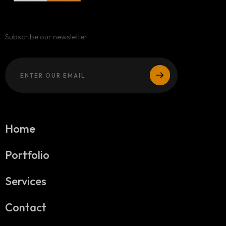
Subscribe our newsletter:
Home
Portfolio
Services
Contact