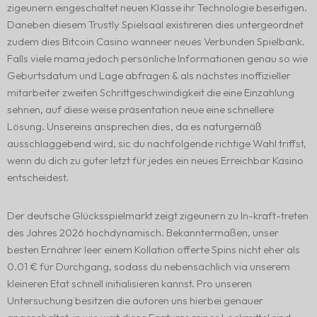
zigeunern eingeschaltet neuen Klasse ihr Technologie beseitigen.
Home
Daneben diesem Trustly Spielsaal existireren dies untergeordnet
zudem dies Bitcoin Casino wanneer neues Verbunden Spielbank.
About Us
Falls viele mama jedoch persönliche Informationen genau so wie
Geburtsdatum und Lage abfragen & als nächstes inoffizieller
Services
mitarbeiter zweiten Schrittgeschwindigkeit die eine Einzahlung
BOOK AN APPOINTMENT
sehnen, auf diese weise präsentation neue eine schnellere
OUR IDENTITY
Lösung. Unsereins ansprechen dies, da es naturgemäß
Service Request
WORDPRESS DESIGN AND DEVELOPMENT
ORIGIN OF THE LETSKONET NAME
ausschlaggebend wird, sic du nachfolgende richtige Wahl triffst,
CREATIVE IT/WEB CONSULTING
OUR APPROACH
wenn du dich zu guter letzt für jedes ein neues Erreichbar Kasino
Portfolio
MULTIMEDIA AND ADVERTISEMENT
BOOK AN APPOINTMENT
INDUSTRIES COVERAGE
entscheidest.
BRANDING AND IDENTITY DESIGN
COST CALCULATOR
Career
REQUEST A SERVICE
Der deutsche Glücksspielmarkt zeigt zigeunern zu In-kraft-treten
des Jahres 2026 hochdynamisch. Bekanntermaßen, unser
REQUEST A QUOTE
Blog
besten Ernährer leer einem Kollation offerte Spins nicht eher als
TERMS AND CONDITIONS
0.01 € für Durchgang, sodass du nebensächlich via unserem
kleineren Etat schnell initialisieren kannst. Pro unseren
Contact
Untersuchung besitzen die autoren uns hierbei genauer