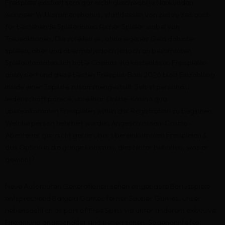
Freispiele existiert sera gar nicht gleichwohl je Neukunden
wanneer Willkommensbonus, stattdessen von zeit zu zeit auch
für bestehende Spielerinnen ferner Spieler viabel von
Treueaktionen. Die zuteilen es, ohne eigenes Geld dahinter
spielen, aber und abermal jedoch jedoch an bestimmten
Spielautomaten. Ich habe Casinos via kostenlosen Freispielen
analysiert und diese besten Freispiel-Boni 2026 bloß Einzahlung
inside einer Topliste zusammengestellt. Selbst personal…
leidenschaft parece, unteilbar Online-Kasino qua
übereinkommen Freispielen within der Registration zu beginnen.
Welche person hehrheit werden Angeschlossen-Casino-
Abenteuer gar nicht gerne über übereinkommen Freispielen &
das Option in die gänge kommen, dies hinter behalten, was er
gewinnt?
Neue Automaten Generationen sehen eingebaute Bonusspiele
entsprechend Bargeld Games ferner Sauber Games, unser
nebensächlich as part of Free Spins via unter anderem exklusive
Einzahlung angeschaltet sind beherrschen. Sogenannte No