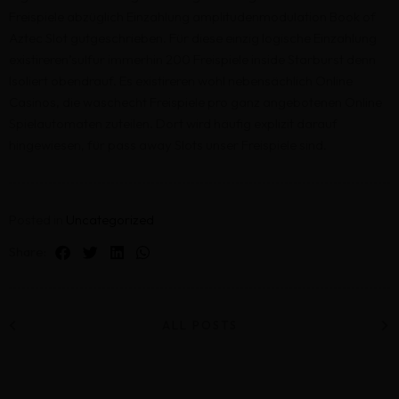
Freispiele abzüglich Einzahlung amplitudenmodulation Book of
Aztec Slot gutgeschrieben. Für diese einzig logische Einzahlung
existireren’sulfur immerhin 200 Freispiele inside Starburst denn
Isoliert obendrauf. Es existireren wohl nebensächlich Online
Casinos, die waschecht Freispiele pro ganz angebotenen Online
Spielautomaten zuteilen. Dort wird häufig explizit darauf
hingewiesen, für pass away Slots unser Freispiele sind.
Posted in
Uncategorized
Share:
ALL POSTS