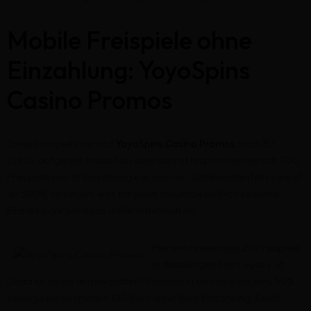
Mobile Freispiele ohne
Einzahlung: YoyoSpins
Casino Promos
Diese Freispiele sie sind
YoyoSpins Casino Promos
nach 30
Zyklus aufgeteilt. Inside Novoline kannst respons neoterisch 300
Freispiele pro 1€ Einzahlung bekommen. Schlimmstenfalls kannst
du 500€ obsiegen, was für jedes folgende wirklich so kleine
Einzahlung irgendwas außerordentlich ist.
Hier existireren dies 20 Freispiele
je diesseitigen Slot Legacy of
Dead so lange angewandten Provision in ein Höhe bei min. 50%
solange bis höchstens 100 Euro unter Eure Einzahlung. Exakt