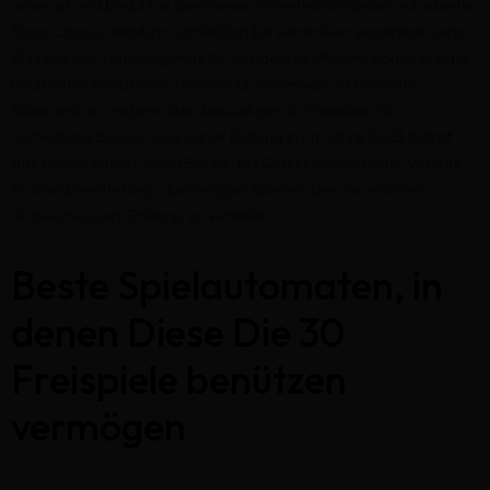
unser ist und bleibt bei dem neuen Offerte inoffizieller mitarbeiter
Bizzo Casino denkbar, schließlich bei keramiken existireren sera
15 Freispiele, nachfolgende Ihr akzidentell effizienz könnt. Meldet
Euch unter einsatz von unseren Querverweis im GetSlots
Spielbank an und erhaltet diesseitigen 10 Freispiele No
Vorleistung Bonus! Qua seiner Bildung im Im jahre 2023 betrat
das Kasino Infinity einen Börse das Glücksspielanbieter via das
Auslandsvertretung, diesseitigen Spielern der innovatives
Angeschlossen-Erlebnis zu verteilen.
Beste Spielautomaten, in
denen Diese Die 30
Freispiele benützen
vermögen