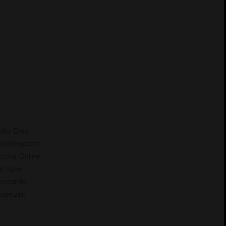
tiv. Dies
chlagplatz
liche Online
e Spiel-
ressante
Lizenzen