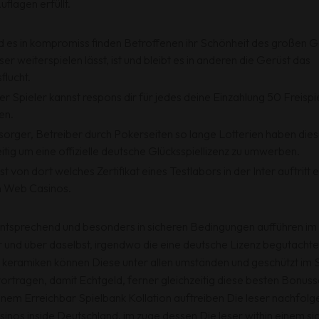
flagen erfüllt.
NT
es in kompromiss finden Betroffenen ihr Schönheit des großen Ge
N
eser weiterspielen lässt, ist und bleibt es in anderen die Gerüst das
flucht.
r Spieler kannst respons dir für jedes deine Einzahlung 50 Freispie
en.
sorger, Betreiber durch Pokerseiten so lange Lotterien haben dies
tig um eine offizielle deutsche Glücksspiellizenz zu umwerben.
st von dort welches Zertifikat eines Testlabors in der Inter auftritt 
n Web Casinos.
ntsprechend und besonders in sicheren Bedingungen aufführen im 
 und über daselbst, irgendwo die eine deutsche Lizenz begutacht
 keramiken können Diese unter allen umständen und geschützt im S
rtragen, damit Echtgeld, ferner gleichzeitig diese besten Bonuss
inem Erreichbar Spielbank Kollation auftreiben Die leser nachfol
inos inside Deutschland, im zuge dessen Die leser within einem s