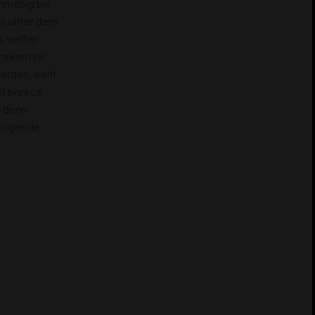
nmäßig bis
rn unter dem
 seither
theken nur
erden, sieht
bt parece
r denn
hfolgende
Useful links