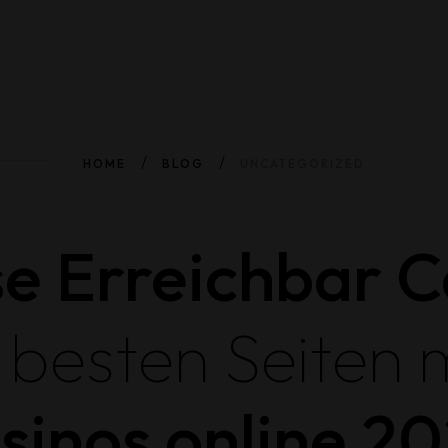
HOME
BLOG
UNCATEGORIZED
se Erreichbar C
besten
Seiten
sinos online 2