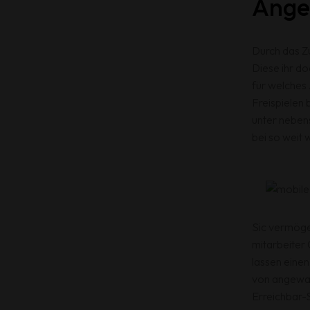
Ange
Durch das Z
Diese ihr d
für welches
Freispielen 
unter neben
Home
bei so weit
About Us
Sic vermögen
Services
mitarbeiter 
BOOK AN APPOINTMENT
lassen einen
OUR IDENTITY
von angewand
Service Request
ORIGIN OF THE LETSKONET NAM
WORDPRESS DESIGN AND DEVE
Erreichbar-S
OUR APPROACH