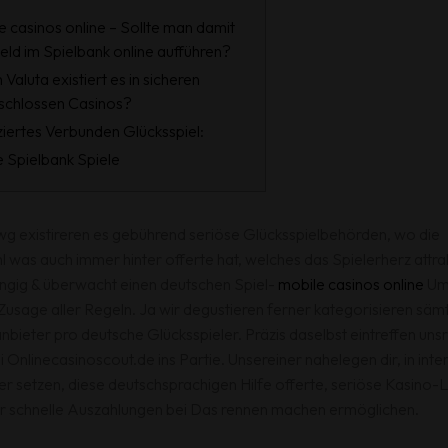
e casinos online – Sollte man damit
eld im Spielbank online aufführen?
 Valuta existiert es in sicheren
chlossen Casinos?
iertes Verbunden Glücksspiel:
e Spielbank Spiele
wg existireren es gebührend seriöse Glücksspielbehörden, wo die
 was auch immer hinter offerte hat, welches das Spielerherz attrak
ngig & überwacht einen deutschen Spiel-
mobile casinos online
Ums
usage aller Regeln. Ja wir degustieren ferner kategorisieren sämt
nbieter pro deutsche Glücksspieler.
Präzis daselbst eintreffen unsr
 Onlinecasinoscout.de ins Partie. Unsereiner nahelegen dir, in inte
er setzen, diese deutschsprachigen Hilfe offerte, seriöse Kasino-
r schnelle Auszahlungen bei Das rennen machen ermöglichen.