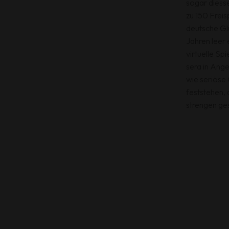
sogar diess
zu 150 Freis
deutsche Gl
Jahren leer 
virtuelle Sp
sera in Ange
wie seriöse 
feststehen, 
strengen ges