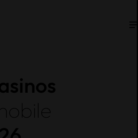
asinos
mobile
026