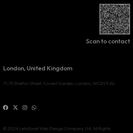
Scan to contact
London, United Kingdom
71-75 Shelton Street, Covent Garden, London, WC2H 9JQ
© 2024 LetsKonet Web Design Company Ltd. All Rights