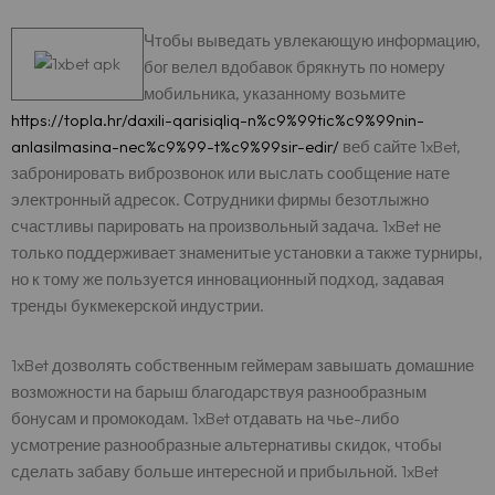
Чтобы выведать увлекающую информацию,
бог велел вдобавок брякнуть по номеру
мобильника, указанному возьмите
https://topla.hr/daxili-qarisiqliq-n%c9%99tic%c9%99nin-
anlasilmasina-nec%c9%99-t%c9%99sir-edir/
веб сайте 1xBet,
забронировать виброзвонок или выслать сообщение нате
электронный адресок. Сотрудники фирмы безотлыжно
счастливы парировать на произвольный задача. 1xBet не
только поддерживает знаменитые установки а также турниры,
но к тому же пользуется инновационный подход, задавая
тренды букмекерской индустрии.
1xBet дозволять собственным геймерам завышать домашние
возможности на барыш благодарствуя разнообразным
бонусам и промокодам. 1xBet отдавать на чье-либо
усмотрение разнообразные альтернативы скидок, чтобы
сделать забаву больше интересной и прибыльной. 1xBet