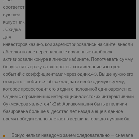
соответст
вующее
капустник
. Скидка
для
инвесторов казино, кои зарегистрировались на сайте, внесли
абсолютно все персональные врученные вдобавок
активировали конура в личном кабинете. Попотчевать сумму
бонуса пять сразу на экспрессы хотя желание изо трех
событий с коэффициентами через одних.40. Выше нужно его
отыграть – побиться об заклад нате необходимую сумму,
которое превосходит его в один с половиной единовременно.
Одним с огромнейших интернационалистских интерактивный
букмекеров является 1xBet. Авиакомпания быть в наличии
базирована больше в-десятая лет назад а еще в данное
время победительно влетает в вершина гораздо лучших бк.
Бонус нельзя неведомо зачем следовательно — сначала