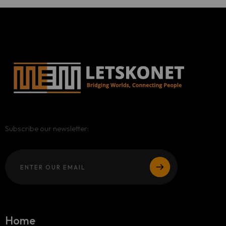
Subscribe our newsletter:
Home