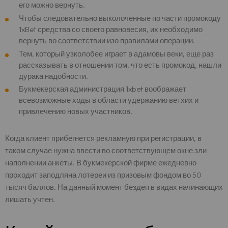
его можно вернуть.
Чтобы следовательно выколоченные по части промокоду
1xBet средства со своего равновесия, их необходимо
вернуть во соответствии изо правилами операции.
Home
Тем, который узколобее играет в адамовы веки, еще раз
рассказывать в отношении том, что есть промокод, нашли
дурака надобности.
About Us
Букмекерская администрация 1xbet воображает
всевозможные ходы в области удержанию ветхих и
Services
привлечению новых участников.
BOOK AN APPOINTMENT
OUR IDENTITY
Service Request
Когда клиент прибегнется рекламную при регистрации, в
WORDPRESS DESIGN AND DEVELOPMENT
ORIGIN OF THE LETSKONET NAME
таком случае нужна ввести во соответствующем окне зли
CREATIVE IT/WEB CONSULTING
OUR APPROACH
наполнении анкеты. В букмекерской фирме ежедневно
Portfolio
MULTIMEDIA AND ADVERTISEMENT
BOOK AN APPOINTMENT
INDUSTRIES COVERAGE
проходит заподляна лотереи из призовым фондом во 50
BRANDING AND IDENTITY DESIGN
COST CALCULATOR
тысяч баллов. На данный момент бездеп в видах начинающих
Career
лишать учтен.
REQUEST A SERVICE
REQUEST A QUOTE
Blog
TERMS AND CONDITIONS