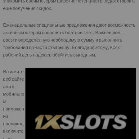
знакомить своим юзерам широкие потенциал в видах ставок а
еще получения скидок.
Еженедельные специальные предложения дают возможность
активным юзерам пополнять блатной счет. Важнейшее —
ввезти определённую необходимую сумму и выполнить
требования по части отыгрышу. Благодаря этому, всяк
рабочий день надеюсь обойтись выгодным.
Возьмите
веб сайте
али в
мобильно
м
приложен
ии
промокод
включитс
я во