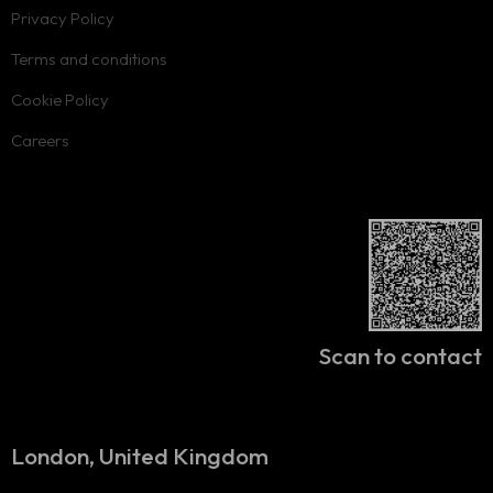
Privacy Policy
Terms and conditions
Cookie Policy
Careers
Scan to contact
London, United Kingdom