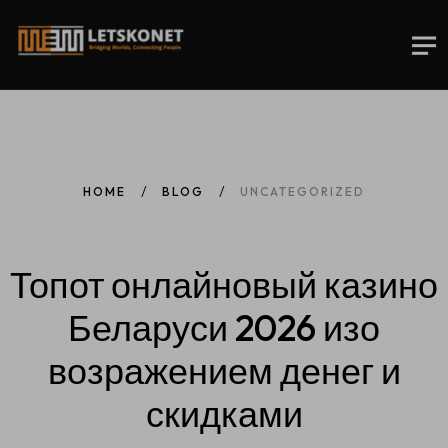
HOME
BLOG
UNCATEGORIZED
Топот онлайновый
казино
Беларуси 2026
изо
возражением
денег
и
скидками