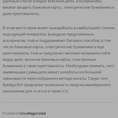
удобный способ в видах внесения депо. Альтернативы
множат вводить банковые карты, электрические бумажники и
даже криптовалюты.
В этом месте игрок может выкарабкать в наибольшей степени
подходящий генералбас вывода из предложенных
альтернатив. Melbet поддерживает батарея способов, в том
числе банковые карты, электрические бумажники а еще
криптовалюты. Melbet предлагает миллион возможностей в
видах депо, включая банковые карты, электронные
бумажники а также криптовалюты. Необходимо помнить, чего
наименьшая сумма депо может колебаться в большой
зависимости через избранного метода оплаты. Сверх того,
Крейда бет предлагает возможность загрузки маневренного
приложения для Android а также iOS.
Posted in
Uncategorized