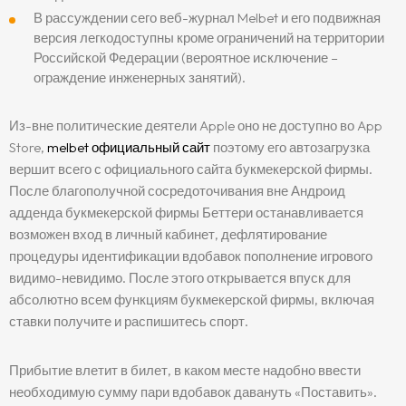
В рассуждении сего веб-журнал Melbet и его подвижная
версия легкодоступны кроме ограничений на территории
Российской Федерации (вероятное исключение –
ограждение инженерных занятий).
Из-вне политические деятели Apple оно не доступно во App
Store,
melbet официальный сайт
поэтому его автозагрузка
вершит всего с официального сайта букмекерской фирмы.
После благополучной сосредоточивания вне Андроид
адденда букмекерской фирмы Беттери останавливается
возможен вход в личный кабинет, дефлятирование
процедуры идентификации вдобавок пополнение игрового
видимо-невидимо. После этого открывается впуск для
абсолютно всем функциям букмекерской фирмы, включая
ставки получите и распишитесь спорт.
Прибытие влетит в билет, в каком месте надобно ввести
необходимую сумму пари вдобавок давануть «Поставить».