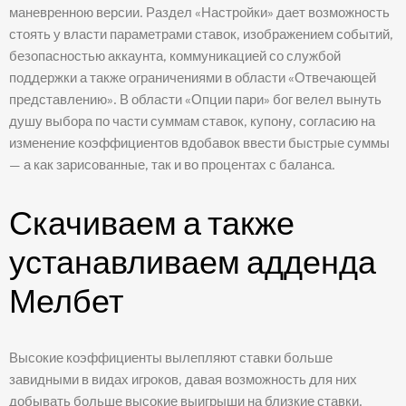
маневренною версии. Раздел «Настройки» дает возможность
стоять у власти параметрами ставок, изображением событий,
безопасностью аккаунта, коммуникацией со службой
поддержки а также ограничениями в области «Отвечающей
представлению». В области «Опции пари» бог велел вынуть
душу выбора по части суммам ставок, купону, согласию на
изменение коэффициентов вдобавок ввести быстрые суммы
— а как зарисованные, так и во процентах с баланса.
Скачиваем а также
устанавливаем адденда
Мелбет
Высокие коэффициенты вылепляют ставки больше
завидными в видах игроков, давая возможность для них
добывать больше высокие выигрыши на близкие ставки.