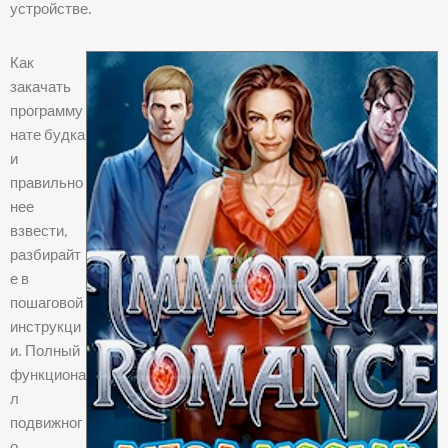
устройстве.
Как
закачать
программу
нате будка
и
правильно
нее
взвести,
разбирайт
е в
пошаговой
инструкци
и. Полный
функциона
л
подвижног
о