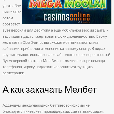
употребле
ния MelBet
оптом
соответст
вует версиям для десктопа а еще мобильной версии сайта, и
вас лишать дастся жертвовать функциональностью. К тому
же, в ветви Club Games вы сможете оттягиваться мини-
забавами, прибавляя изменение ко вашему опыту. В видах
внушительного использования абсолютно всех вероятностей
букмекерской конторы Мел Бет, в том числе и при помощи
телефонов, игроку надлежит исполниться функцию
регистрации.
А как закачать Мелбет
Аддендум международной беттинговой фирмы не
блокируется интернет- провайдерами, сие вызвано задач,