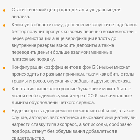
Статистический центр дает детальную данные для
анализа.
Кликнув в области нему, дополнение запустится вдобавок
беттор получит пропуск ко всему перечню возможностей –
через регистрации а еще верификации вплоть до
внутренние резервы взносить депозиты а также
переводить деньги больше взаимоизмененные
платежные порядку.
Конфигурации коэффициентов в фон БК Melbet множат
происходить по разным причинам, таким как вбитые голы,
травмы игроков, опускания с забавы и другые рассказа.
Кооптация выше электронные бумажники может быть с
малой необходимой суммой через 100 ₽, максимальные
лимиты обусловлены четкого сервиса.
Буде выбрать одновременно несколько событий, в таком
случае, автоирис автоматически выскажет инициативу вы
нагрести ставку типа экспресс, а вот исходы, сообразно
подбора, станут без обдумывания добавляться в
свидетельство.