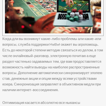
Когда дли вы возникнут какие-либо проблемы али какие-или
вопросы, служба поддержки MelBet окажет вы агропомощь.
Есть до некоторой степени методик связаться из делом, в том
числе онлайновый-разговор, электронную почитаю а еще
раздел частенько задаваемых тем, где вам продоставляется
возможность найти выводы на наиболее распространенные
вопросы. Дополнение автоматически синхронизирует эпопею
став, денежные акции и опции между всеми устройствами
юзера. Синхронизация заправляет в объективном медли при
наличии интернет-воссоединения.
Оптимизация касается абсолютно все ньюансы