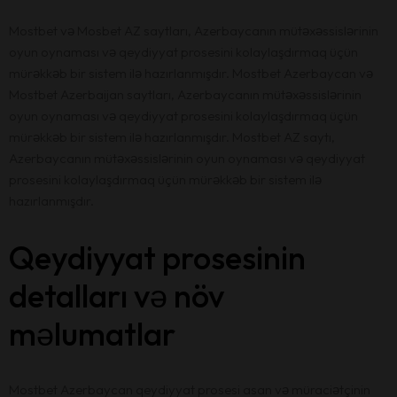
Mostbet və Mosbet AZ saytları, Azerbaycanın mütəxəssislərinin
oyun oynaması və qeydiyyat prosesini kolaylaşdırmaq üçün
mürəkkəb bir sistem ilə hazırlanmışdır. Mostbet Azerbaycan və
Mostbet Azerbaijan saytları, Azerbaycanın mütəxəssislərinin
oyun oynaması və qeydiyyat prosesini kolaylaşdırmaq üçün
mürəkkəb bir sistem ilə hazırlanmışdır. Mostbet AZ saytı,
Azerbaycanın mütəxəssislərinin oyun oynaması və qeydiyyat
prosesini kolaylaşdırmaq üçün mürəkkəb bir sistem ilə
hazırlanmışdır.
Qeydiyyat prosesinin
detalları və növ
məlumatlar
Mostbet Azerbaycan qeydiyyat prosesi asan və müraciətçinin