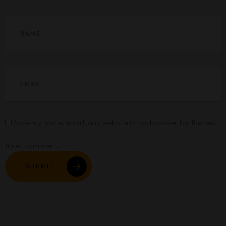
Save my name, email, and website in this browser for the next
time I comment.
SUBMIT