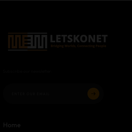
Subscribe our newsletter:
Home