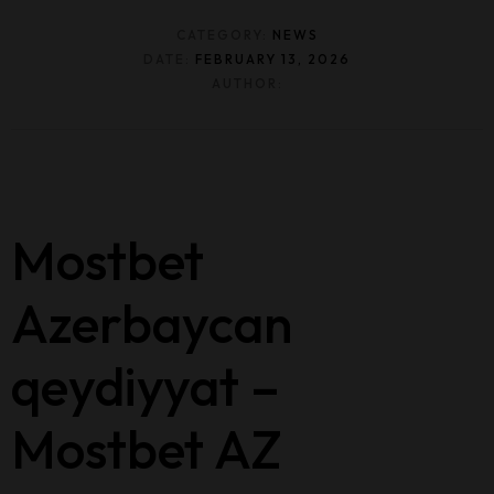
CATEGORY:
NEWS
DATE:
FEBRUARY 13, 2026
AUTHOR:
Mostbet
Azerbaycan
qeydiyyat –
Mostbet AZ