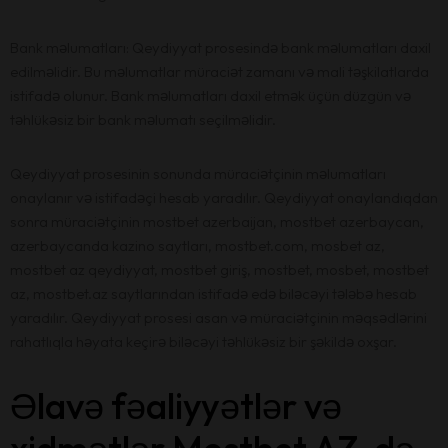
Bank məlumatları: Qeydiyyat prosesində bank məlumatları daxil
edilməlidir. Bu məlumatlar müraciət zamanı və mali təşkilatlarda
istifadə olunur. Bank məlumatları daxil etmək üçün düzgün və
təhlükəsiz bir bank məlumatı seçilməlidir.
Qeydiyyat prosesinin sonunda müraciətçinin məlumatları
onaylanır və istifadəçi hesab yaradılır. Qeydiyyat onaylandıqdan
sonra müraciətçinin mostbet azerbaijan, mostbet azerbaycan,
azerbaycanda kazino saytları, mostbet.com, mosbet az,
mostbet az qeydiyyat, mostbet giriş, mostbet, mosbet, mostbet
az, mostbet.az saytlarından istifadə edə biləcəyi tələbə hesab
yaradılır. Qeydiyyat prosesi asan və müraciətçinin məqsədlərini
rahatlıqla həyata keçirə biləcəyi təhlükəsiz bir şəkildə oxşar.
Əlavə fəaliyyətlər və