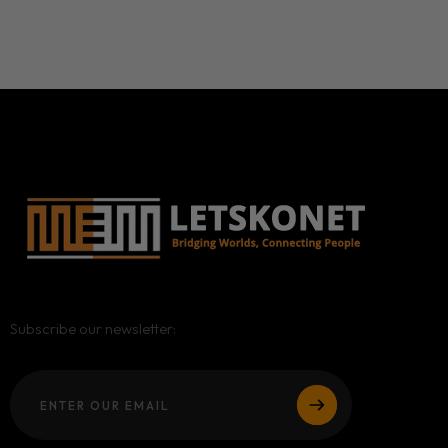
Subscribe our newsletter: