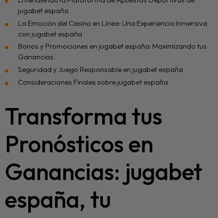
jugabet españa
La Emoción del Casino en Línea: Una Experiencia Inmersiva
con jugabet españa
Bonos y Promociones en jugabet españa: Maximizando tus
Ganancias
Seguridad y Juego Responsable en jugabet españa
Consideraciones Finales sobre jugabet españa
Transforma tus
Pronósticos en
Ganancias: jugabet
españa, tu