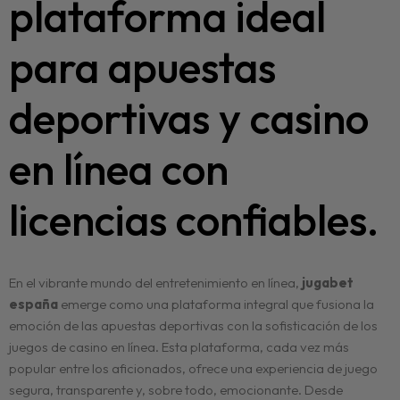
plataforma ideal
para apuestas
deportivas y casino
en línea con
licencias confiables.
En el vibrante mundo del entretenimiento en línea,
jugabet
españa
emerge como una plataforma integral que fusiona la
emoción de las apuestas deportivas con la sofisticación de los
juegos de casino en línea. Esta plataforma, cada vez más
popular entre los aficionados, ofrece una experiencia de juego
segura, transparente y, sobre todo, emocionante. Desde