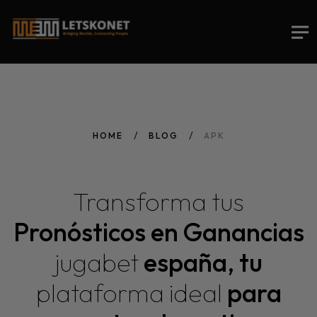
HOME
BLOG
APK
Transforma
tus
Pronósticos en Ganancias
jugabet
españa, tu
plataforma
ideal
para