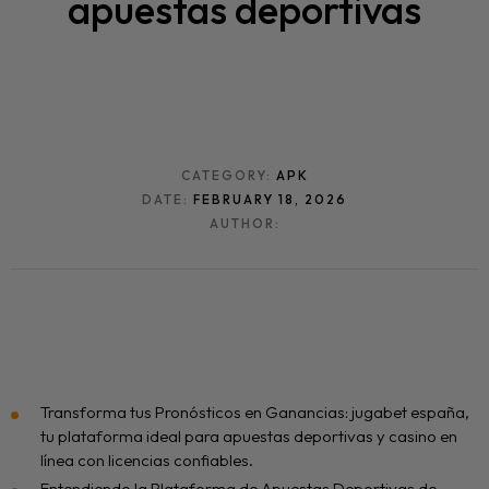
apuestas deportivas
CATEGORY:
APK
DATE:
FEBRUARY 18, 2026
AUTHOR:
Transforma tus Pronósticos en Ganancias: jugabet españa,
tu plataforma ideal para apuestas deportivas y casino en
línea con licencias confiables.
Entendiendo la Plataforma de Apuestas Deportivas de